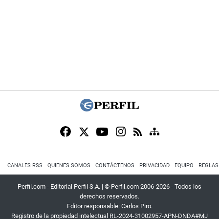
CANALES RSS
QUIENES SOMOS
CONTÁCTENOS
PRIVACIDAD
EQUIPO
REGLAS
Perfil.com - Editorial Perfil S.A.
| © Perfil.com 2006-2026 - Todos los
derechos reservados.
Editor responsable: Carlos Piro.
Registro de la propiedad intelectual RL-2024-31002957-APN-DNDA#MJ