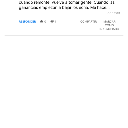
cuando remonte, vuelve a tomar gente. Cuando las
ganancias empiezan a bajar los echa. Me hace
acordar a los del campo que toman peones para
Leer mas
levantar la cosecha por dos mangos, todo en negro,
RESPONDER
0
1
COMPARTIR
MARCAR
en las peores condiciones. Cuando levantaron la
COMO
cosecha, chau, si te he visto no me acuerdo. ¿Un país
INAPROPIADO
así queremos? ¿En serio?