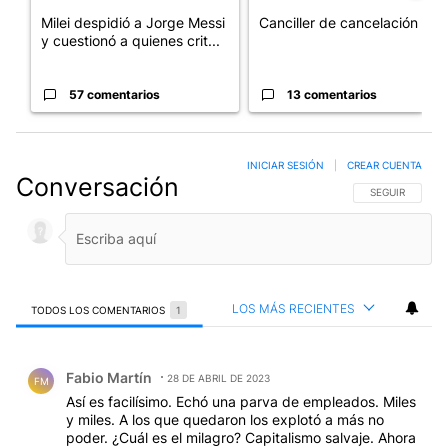
Milei despidió a Jorge Messi
Canciller de cancelación
y cuestionó a quienes crit...
57 comentarios
13 comentarios
INICIAR SESIÓN
|
CREAR CUENTA
Conversación
SIGA ESTA CO
SEGUIR
LOS MÁS RECIENTES
TODOS LOS COMENTARIOS
1
Todos los comentarios
Comentario de Fabio Martín.
Fabio Martín
28 DE ABRIL DE 2023
FM
Así es facilísimo. Echó una parva de empleados. Miles
y miles. A los que quedaron los explotó a más no
poder. ¿Cuál es el milagro? Capitalismo salvaje. Ahora