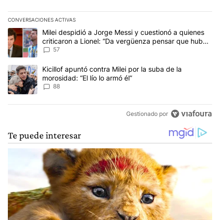
CONVERSACIONES ACTIVAS
Este listado muestra los artículos con más comentarios en los últim
Un artículo de tendencia con el título "Milei despidió a Jorge Mes
Milei despidió a Jorge Messi y cuestionó a quienes
criticaron a Lionel: “Da vergüenza pensar que hubo
anti-Messi”
57
Un artículo de tendencia con el título "Kicillof apuntó contra Milei 
Kicillof apuntó contra Milei por la suba de la
morosidad: “El lío lo armó él”
88
Gestionado por