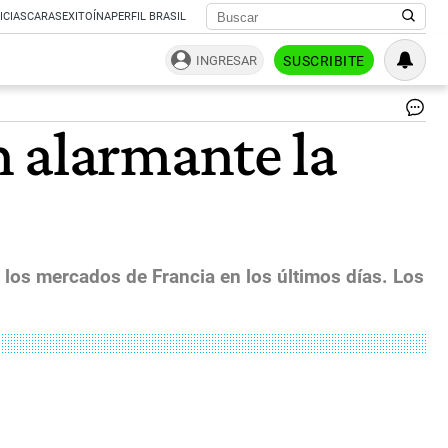
ICIAS
CARAS
EXITOÍNA
PERFIL BRASIL
INGRESAR
SUSCRIBITE
El
n alarmante la
BC
su
la
ta
de
int
0,
y
los mercados de Francia en los últimos días. Los
lle
a
4,
|
Fr