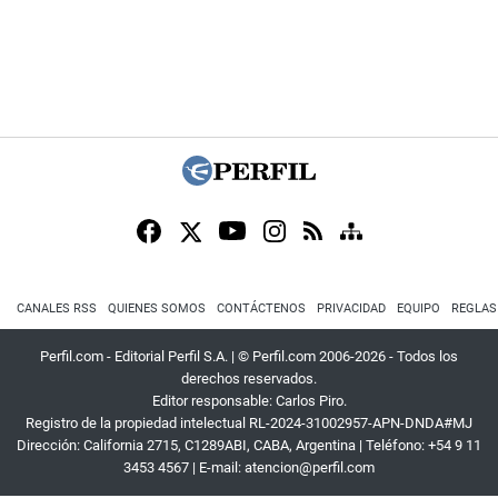
CANALES RSS
QUIENES SOMOS
CONTÁCTENOS
PRIVACIDAD
EQUIPO
REGLAS
Perfil.com - Editorial Perfil S.A.
| © Perfil.com 2006-2026 - Todos los
derechos reservados.
Editor responsable: Carlos Piro.
Registro de la propiedad intelectual RL-2024-31002957-APN-DNDA#MJ
Dirección:
California 2715
,
C1289ABI
,
CABA, Argentina
| Teléfono:
+54 9 11
3453 4567
| E-mail:
atencion@perfil.com