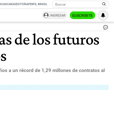
ICIAS
CARAS
EXITOÍNA
PERFIL BRASIL
INGRESAR
SUSCRIBITE
Bo
as de los futuros
de
tes
es
s
|
Ag
Sh
os a un récord de 1,29 millones de contratos al