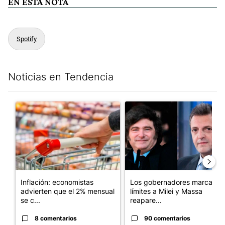
EN ESTA NOTA
Spotify
Noticias en Tendencia
Este listado muestra los artículos con más comentarios en los últim
Un artículo de tendencia con el título "Inflación: economistas a
Un artículo de tendencia con e
Inflación: economistas
Los gobernadores marcan
advierten que el 2% mensual
límites a Milei y Massa
se c...
reapare...
8 comentarios
90 comentarios