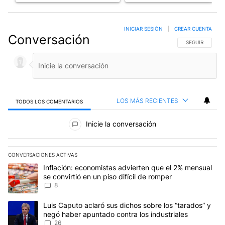
INICIAR SESIÓN
|
CREAR CUENTA
Conversación
SIGA ESTA CO
SEGUIR
LOS MÁS RECIENTES
TODOS LOS COMENTARIOS
Todos los comentarios
Inicie la conversación
CONVERSACIONES ACTIVAS
Este listado muestra los artículos con más comentarios en los últim
Un artículo de tendencia con el título "Inflación: economistas advi
Inflación: economistas advierten que el 2% mensual
se convirtió en un piso difícil de romper
8
Un artículo de tendencia con el título "Luis Caputo aclaró sus dic
Luis Caputo aclaró sus dichos sobre los “tarados” y
negó haber apuntado contra los industriales
26