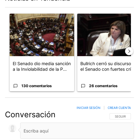
Este listado muestra los artículos con más comentarios en los últim
Un artículo de tendencia con el título "El Senado dio media san
Un artículo de tendencia con el
El Senado dio media sanción
Bullrich cerró su discurso en
a la Inviolabilidad de la P...
el Senado con fuertes crí...
130 comentarios
26 comentarios
INICIAR SESIÓN
|
CREAR CUENTA
Conversación
SIGA ESTA CO
SEGUIR