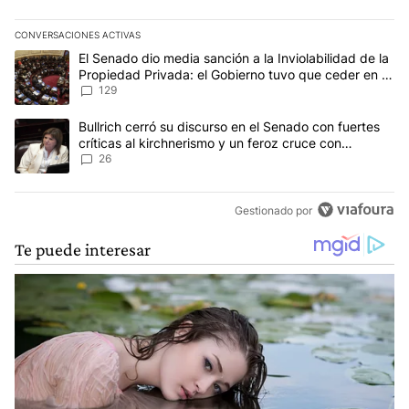
CONVERSACIONES ACTIVAS
Este listado muestra los artículos con más comentarios en los últim
Un artículo de tendencia con el título "El Senado dio media sanci
El Senado dio media sanción a la Inviolabilidad de la
Propiedad Privada: el Gobierno tuvo que ceder en la
Ley del Manejo del Fuego
129
Un artículo de tendencia con el título "Bullrich cerró su discurso e
Bullrich cerró su discurso en el Senado con fuertes
críticas al kirchnerismo y un feroz cruce con
Capitanich al que le gritó “¡cállate!”
26
Gestionado por