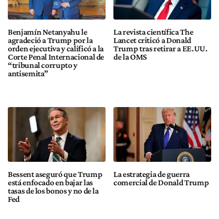
Benjamín Netanyahu le
La revista científica The
agradeció a Trump por la
Lancet criticó a Donald
orden ejecutiva y calificó a la
Trump tras retirar a EE.UU.
Corte Penal Internacional de
de la OMS
“tribunal corrupto y
antisemita”
Bessent aseguró que Trump
La estrategia de guerra
está enfocado en bajar las
comercial de Donald Trump
tasas de los bonos y no de la
Fed