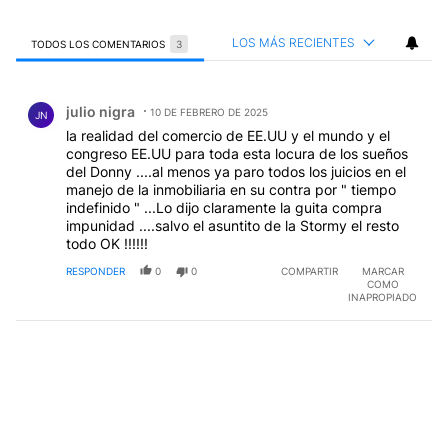
LOS MÁS RECIENTES
TODOS LOS COMENTARIOS
3
Todos los comentarios
Comentario de julio nigra.
julio nigra
10 DE FEBRERO DE 2025
JN
la realidad del comercio de EE.UU y el mundo y el
congreso EE.UU para toda esta locura de los sueños
del Donny ....al menos ya paro todos los juicios en el
manejo de la inmobiliaria en su contra por " tiempo
indefinido " ...Lo dijo claramente la guita compra
impunidad ....salvo el asuntito de la Stormy el resto
todo OK !!!!!!
RESPONDER
0
0
COMPARTIR
MARCAR
COMO
INAPROPIADO