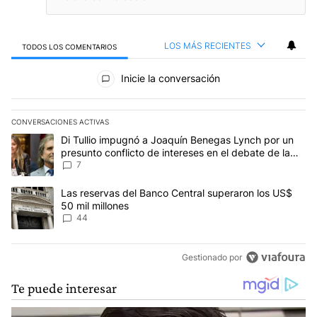
LOS MÁS RECIENTES
TODOS LOS COMENTARIOS
Todos los comentarios
Inicie la conversación
CONVERSACIONES ACTIVAS
Este listado muestra los artículos con más comentarios en los últim
Un artículo de tendencia con el título "Di Tullio impugnó a Joaquí
Di Tullio impugnó a Joaquín Benegas Lynch por un
presunto conflicto de intereses en el debate de la
Ley de Tierras
7
Un artículo de tendencia con el título "Las reservas del Banco Ce
Las reservas del Banco Central superaron los US$
50 mil millones
44
Gestionado por