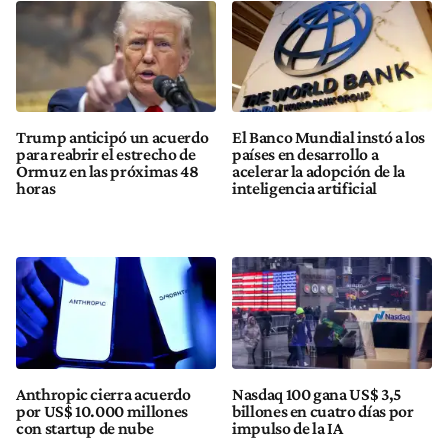
Trump anticipó un acuerdo
El Banco Mundial instó a los
para reabrir el estrecho de
países en desarrollo a
Ormuz en las próximas 48
acelerar la adopción de la
horas
inteligencia artificial
Anthropic cierra acuerdo
Nasdaq 100 gana US$ 3,5
por US$ 10.000 millones
billones en cuatro días por
con startup de nube
impulso de la IA