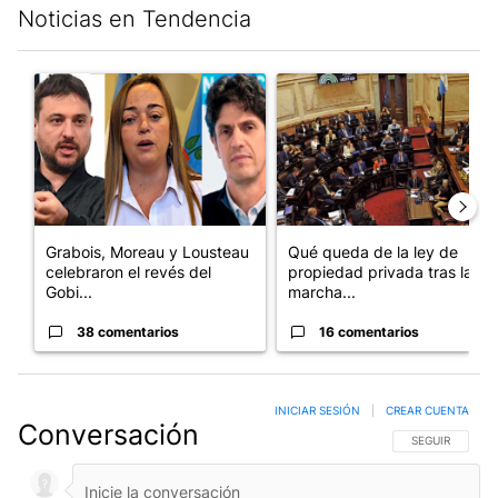
Noticias en Tendencia
Este listado muestra los artículos con más comentarios en los últim
Un artículo de tendencia con el título "Grabois, Moreau y Loust
Un artículo de tendencia con e
Grabois, Moreau y Lousteau
Qué queda de la ley de
celebraron el revés del
propiedad privada tras la
Gobi...
marcha...
38 comentarios
16 comentarios
INICIAR SESIÓN
|
CREAR CUENTA
Conversación
SIGA ESTA CO
SEGUIR