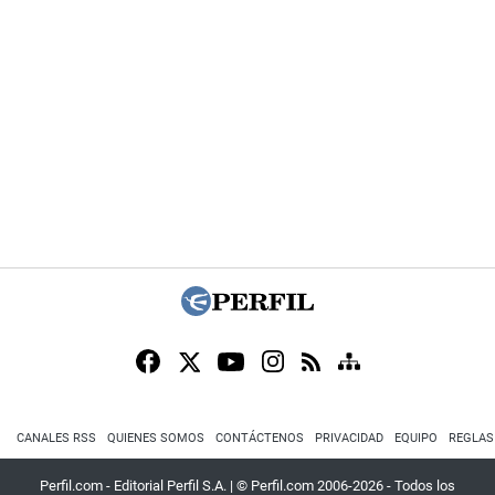
CANALES RSS
QUIENES SOMOS
CONTÁCTENOS
PRIVACIDAD
EQUIPO
REGLAS
Perfil.com - Editorial Perfil S.A.
| © Perfil.com 2006-2026 - Todos los