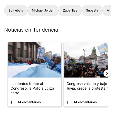
Sotheby´s
Michael Jordan
Zapatillas
Subasta
Air J
Noticias en Tendencia
Este listado muestra los artículos con más comentarios en los últim
Un artículo de tendencia con el título "Incidentes frente al Cong
Un artículo de tendencia con e
Incidentes frente al
Congreso vallado y bajo la
Congreso: la Policía utiliza
lluvia: crece la protesta mi...
carro...
14 comentarios
14 comentarios