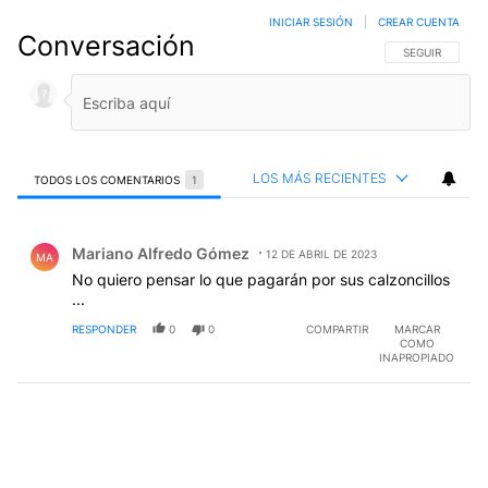
INICIAR SESIÓN
|
CREAR CUENTA
Conversación
SIGA ESTA CO
SEGUIR
LOS MÁS RECIENTES
TODOS LOS COMENTARIOS
1
Todos los comentarios
Comentario de Mariano Alfredo Gómez.
Mariano Alfredo Gómez
12 DE ABRIL DE 2023
MA
No quiero pensar lo que pagarán por sus calzoncillos
...
RESPONDER
0
0
COMPARTIR
MARCAR
COMO
INAPROPIADO