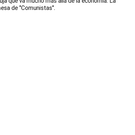
uja que va mucho más allá de la economía. La
Bl
 mesa de "Comunistas".
2