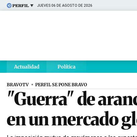
JUEVES 06 DE AGOSTO DE 2026
Últimas noticias
Inicio
Ahora
Opinión
Cultura
Arte
Educación
Videos
Córdoba
Reperfilar
Diario del Juicio
Actualidad
Política
BRAVOTV
PERFIL SE PONE BRAVO
"Guerra" de aran
en un mercado gl