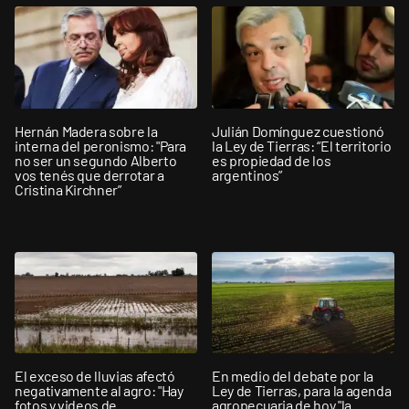
Hernán Madera sobre la
Julián Domínguez cuestionó
interna del peronismo: "Para
la Ley de Tierras: “El territorio
no ser un segundo Alberto
es propiedad de los
vos tenés que derrotar a
argentinos”
Cristina Kirchner”
El exceso de lluvias afectó
En medio del debate por la
negativamente al agro: "Hay
Ley de Tierras, para la agenda
fotos y videos de
agropecuaria de hoy "la