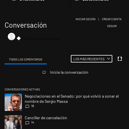
INICIAR SESIÓN
|
CREAR CUENTA
Conversación
SIGA ESTA CONV
SEGUIR
LOS MÁS RECIENTES
TODOS LOS COMENTARIOS
Todos los comentarios
Inicie la conversación
CONVERSACIONES ACTIVAS
Este listado muestra los artículos con más comentarios en los últimos 
Un artículo de tendencia con el título "Negociaciones en el Senado: po
Negociaciones en el Senado: por qué volvió a sonar el
nombre de Sergio Massa
18
Un artículo de tendencia con el título "Canciller de cancelación" con 14
Canciller de cancelación
14