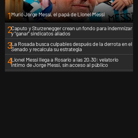
1
Murió Jorge Messi, el papá de Lionel Messi
2
Caputo y Sturzenegger crean un fondo para indemnizar
y “ganar” sindicatos aliados
3
La Rosada busca culpables después de la derrota en el
Senado y recalcula su estrategia
4
Lionel Messi llega a Rosario a las 20.30: velatorio
íntimo de Jorge Messi, sin acceso al público
5
Los aviones F 16 sobrevolarán el centro porteño y el
lunes participarán de la celebración de la Fuerza Aérea
VER MÁS