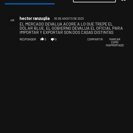
Todos los comentarios
Comentario de hector ranzuglia.
hector ranzuglia
30 DE AGOSTO DE 2023
HR
EL MERCADO DEVALUA ACORE A LO QUE TREPE EL
DOLAR BLUE. EL GOBIERNO DEVALUA EL OFICIAL PARA
IMPORTAR Y EXPORTAR SON DOS CASAS DISTINTAS
RESPONDER
0
0
COMPARTIR
MARCAR
COMO
INAPROPIADO