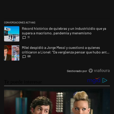
CONVERSACIONES ACTIVAS
Este listado muestra los artículos con más comentarios en los últimos 
Un artículo de tendencia con el título "Récord histórico de quiebras 
Récord histórico de quiebras y un industricidio que ya
supera a macrismo, pandemia y menemismo
11
Un artículo de tendencia con el título "Milei despidió a Jorge Messi y 
Milei despidió a Jorge Messi y cuestionó a quienes
criticaron a Lionel: “Da vergüenza pensar que hubo anti-
68
Messi”
Gestionado por