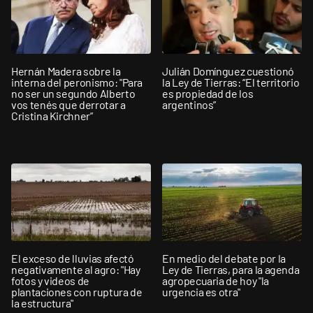
Hernán Madera sobre la
Julián Domínguez cuestionó
interna del peronismo: "Para
la Ley de Tierras: “El territorio
no ser un segundo Alberto
es propiedad de los
vos tenés que derrotar a
argentinos”
Cristina Kirchner”
El exceso de lluvias afectó
En medio del debate por la
negativamente al agro: "Hay
Ley de Tierras, para la agenda
fotos y videos de
agropecuaria de hoy "la
plantaciones con ruptura de
urgencia es otra"
la estructura"