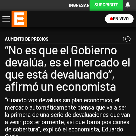
SUSCRIBITE
INGRESAR
EN VIVO
Economía
Política
Internacional
Actualidad
Descargá la App
AUMENTO DE PRECIOS
1
“No es que el Gobierno
devalúa, es el mercado el
que está devaluando”,
afirmó un economista
“Cuando vos devaluas sin plan económico, el
mercado automáticamente piensa que va a ser
la primera de una serie de devaluaciones que van
a venir posteriormente, así que toma posiciones
de cobertura”, explicó el economista, Eduardo