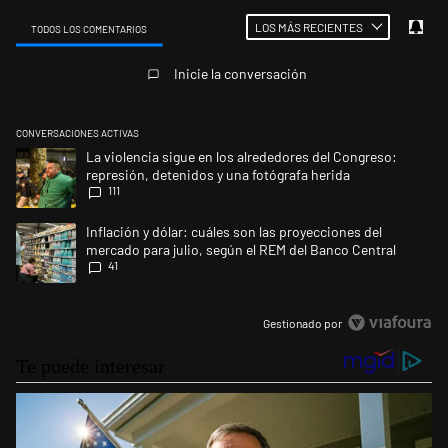
LOS MÁS RECIENTES
TODOS LOS COMENTARIOS
Todos los comentarios
Inicie la conversación
CONVERSACIONES ACTIVAS
Este listado muestra los artículos con más comentarios en los últimos 
Un artículo de tendencia con el título "La violencia sigue en los alrede
La violencia sigue en los alrededores del Congreso:
represión, detenidos y una fotógrafa herida
111
Un artículo de tendencia con el título "Inflación y dólar: cuáles son la
Inflación y dólar: cuáles son las proyecciones del
mercado para julio, según el REM del Banco Central
41
Gestionado por