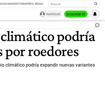
ICIAS
CARAS
EXITOÍNA
PERFIL BRASIL
INGRESAR
SUSCRIBITE
Ha
 climático podría
adv
po
la
s por roedores
fal
de
inv
|
rep
bio climático podría expandir nuevas variantes