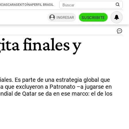
ICIAS
CARAS
EXITOÍNA
PERFIL BRASIL
INGRESAR
SUSCRIBITE
Ac
ta finales y
Ta
y
el
sec
ge
del
Co
de
ales. Es parte de una estrategia global que
De
 la que excluyeron a Patronato –a jugarse en
de
dial de Qatar se da en ese marco: el de los
Ab
Dh
en
jun
cu
fi
la