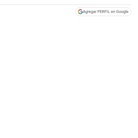
“c
est
Agregar PERFIL en Google
|
pr
af