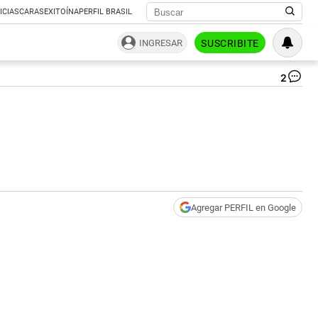
ICIAS
CARAS
EXITOÍNA
PERFIL BRASIL
INGRESAR
SUSCRIBITE
2
As
|
fa
Agregar PERFIL en Google