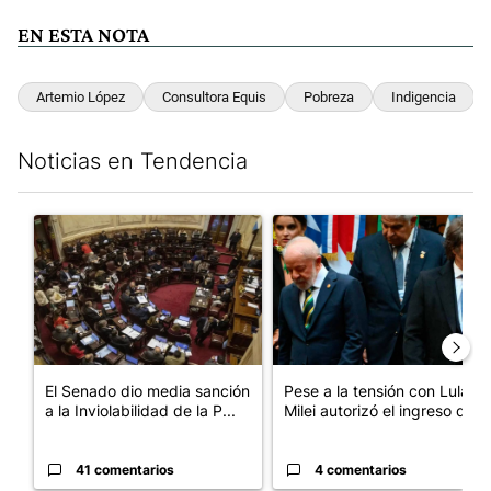
EN ESTA NOTA
Artemio López
Consultora Equis
Pobreza
Indigencia
Noticias en Tendencia
Este listado muestra los artículos con más comentarios en los últim
Un artículo de tendencia con el título "El Senado dio media san
Un artículo de tendencia con el
El Senado dio media sanción
Pese a la tensión con Lula,
a la Inviolabilidad de la P...
Milei autorizó el ingreso d...
41 comentarios
4 comentarios