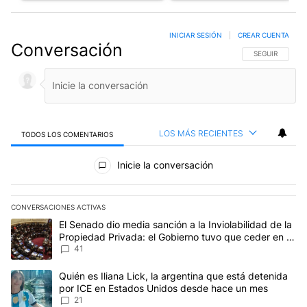
INICIAR SESIÓN
|
CREAR CUENTA
Conversación
SIGA ESTA CO
SEGUIR
LOS MÁS RECIENTES
TODOS LOS COMENTARIOS
Todos los comentarios
Inicie la conversación
CONVERSACIONES ACTIVAS
Este listado muestra los artículos con más comentarios en los últim
Un artículo de tendencia con el título "El Senado dio media sanció
El Senado dio media sanción a la Inviolabilidad de la
Propiedad Privada: el Gobierno tuvo que ceder en la
Ley del Manejo del Fuego
41
Un artículo de tendencia con el título "Quién es Iliana Lick, la 
Quién es Iliana Lick, la argentina que está detenida
por ICE en Estados Unidos desde hace un mes
21