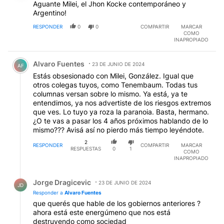
Aguante Milei, el Jhon Kocke contemporáneo y
Argentino!
RESPONDER
0
0
COMPARTIR
MARCAR
COMO
INAPROPIADO
Comentario de Alvaro Fuentes.
Alvaro Fuentes
23 DE JUNIO DE 2024
AF
Estás obsesionado con Milei, González. Igual que
otros colegas tuyos, como Tenembaum. Todas tus
columnas versan sobre lo mismo. Ya está, ya te
entendimos, ya nos advertiste de los riesgos extremos
que ves. Lo tuyo ya roza la paranoia. Basta, hermano.
¿O te vas a pasar los 4 años próximos hablando de lo
mismo??? Avisá así no pierdo más tiempo leyéndote.
2
RESPONDER
COMPARTIR
MARCAR
RESPUESTAS
0
1
COMO
INAPROPIADO
Respuesta de Jorge Dragicevic.
Jorge Dragicevic
23 DE JUNIO DE 2024
JD
Responder a
Alvaro Fuentes
que querés que hable de los gobiernos anteriores ?
ahora está este energúmeno que nos está
destruyendo como sociedad