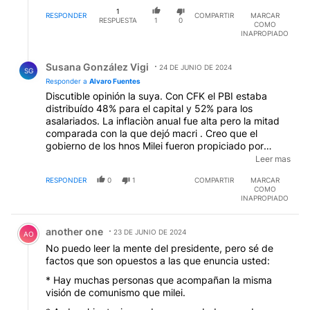
1
RESPONDER
COMPARTIR
MARCAR
RESPUESTA
1
0
COMO
INAPROPIADO
Respuesta de Susana González Vigi.
Susana González Vigi
24 DE JUNIO DE 2024
SG
Responder a
Alvaro Fuentes
Discutible opinión la suya. Con CFK el PBI estaba
distribuído 48% para el capital y 52% para los
asalariados. La inflaciòn anual fue alta pero la mitad
comparada con la que dejó macri . Creo que el
gobierno de los hnos Milei fueron propiciado por
muchos periodistas ensobrados y empresarios
Leer mas
comprometidos con un cambio pro saqueo de la
RESPONDER
0
1
COMPARTIR
MARCAR
minería (litio, petróleo).
COMO
INAPROPIADO
Comentario de another one.
another one
23 DE JUNIO DE 2024
AO
No puedo leer la mente del presidente, pero sé de
factos que son opuestos a las que enuncia usted:
* Hay muchas personas que acompañan la misma
visión de comunismo que milei.