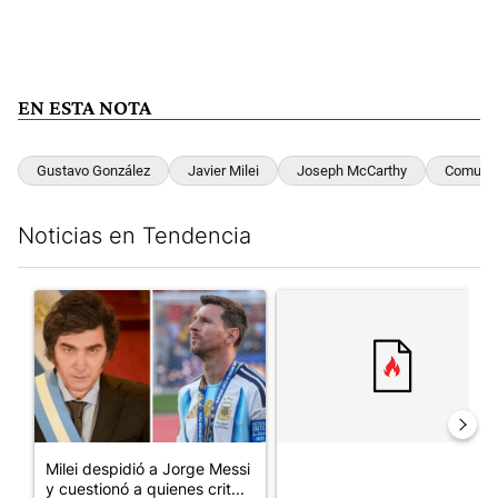
EN ESTA NOTA
Gustavo González
Javier Milei
Joseph McCarthy
Comuni
Noticias en Tendencia
Este listado muestra los artículos con más comentarios en los últim
Un artículo de tendencia con el título "Milei despidió a Jorge 
Un artículo de tendencia con el
Milei despidió a Jorge Messi
y cuestionó a quienes crit...