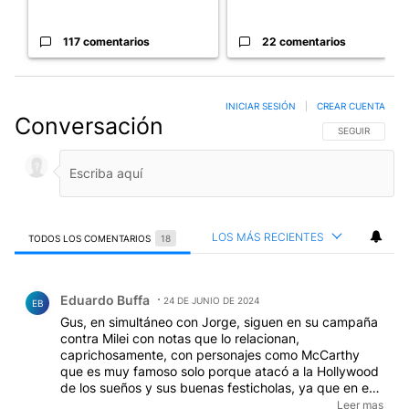
117 comentarios
22 comentarios
INICIAR SESIÓN
|
CREAR CUENTA
Conversación
SIGA ESTA CO
SEGUIR
LOS MÁS RECIENTES
TODOS LOS COMENTARIOS
18
Todos los comentarios
Comentario de Eduardo Buffa.
Eduardo Buffa
24 DE JUNIO DE 2024
EB
Gus, en simultáneo con Jorge, siguen en su campaña
contra Milei con notas que lo relacionan,
caprichosamente, con personajes como McCarthy
que es muy famoso solo porque atacó a la Hollywood
de los sueños y sus buenas festicholas, ya que en esa
misma EEUU continuaba el "apartheid" y empeorando,
Leer mas