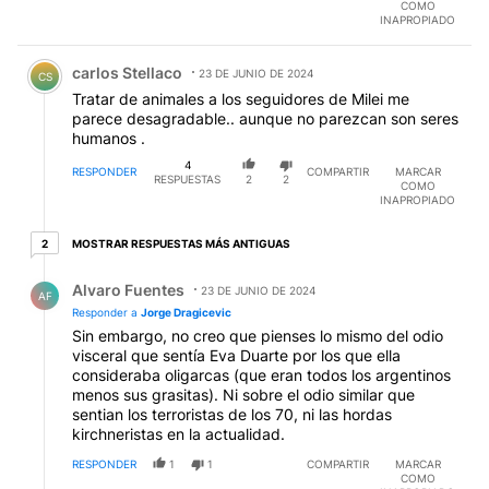
COMO
INAPROPIADO
Comentario de carlos Stellaco.
carlos Stellaco
23 DE JUNIO DE 2024
CS
Tratar de animales a los seguidores de Milei me
parece desagradable.. aunque no parezcan son seres
humanos .
4
RESPONDER
COMPARTIR
MARCAR
RESPUESTAS
2
2
COMO
INAPROPIADO
2 respuestas más antiguas
MOSTRAR RESPUESTAS MÁS ANTIGUAS
2
Respuesta de Alvaro Fuentes.
Alvaro Fuentes
23 DE JUNIO DE 2024
AF
Responder a
Jorge Dragicevic
Sin embargo, no creo que pienses lo mismo del odio
visceral que sentía Eva Duarte por los que ella
consideraba oligarcas (que eran todos los argentinos
menos sus grasitas). Ni sobre el odio similar que
sentian los terroristas de los 70, ni las hordas
kirchneristas en la actualidad.
RESPONDER
1
1
COMPARTIR
MARCAR
COMO