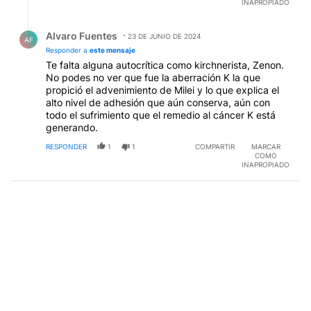
INAPROPIADO
Respuesta de Alvaro Fuentes.
Alvaro Fuentes
23 DE JUNIO DE 2024
AF
Responder a
este mensaje
Te falta alguna autocrítica como kirchnerista, Zenon.
No podes no ver que fue la aberración K la que
propició el advenimiento de Milei y lo que explica el
alto nivel de adhesión que aún conserva, aún con
todo el sufrimiento que el remedio al cáncer K está
generando.
RESPONDER
1
1
COMPARTIR
MARCAR
COMO
INAPROPIADO