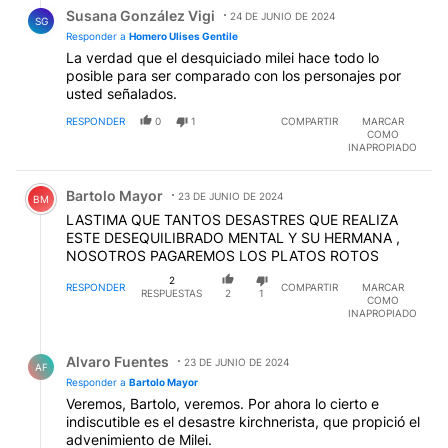
Respuesta de Susana González Vigi.
Susana González Vigi
24 DE JUNIO DE 2024
SG
Responder a
Homero Ulises Gentile
La verdad que el desquiciado milei hace todo lo
posible para ser comparado con los personajes por
usted señalados.
RESPONDER
0
1
COMPARTIR
MARCAR
COMO
INAPROPIADO
Comentario de Bartolo Mayor.
Bartolo Mayor
23 DE JUNIO DE 2024
BM
LASTIMA QUE TANTOS DESASTRES QUE REALIZA
ESTE DESEQUILIBRADO MENTAL Y SU HERMANA ,
NOSOTROS PAGAREMOS LOS PLATOS ROTOS
2
RESPONDER
COMPARTIR
MARCAR
RESPUESTAS
2
1
COMO
INAPROPIADO
Respuesta de Alvaro Fuentes.
Alvaro Fuentes
23 DE JUNIO DE 2024
AF
Responder a
Bartolo Mayor
Veremos, Bartolo, veremos. Por ahora lo cierto e
indiscutible es el desastre kirchnerista, que propició el
advenimiento de Milei.