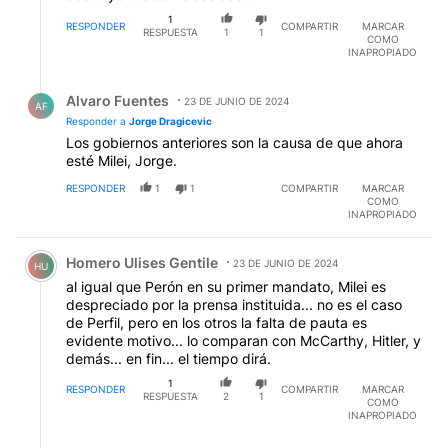
1
RESPONDER
COMPARTIR
MARCAR
RESPUESTA
1
1
COMO
INAPROPIADO
Respuesta de Alvaro Fuentes.
Alvaro Fuentes
23 DE JUNIO DE 2024
AF
Responder a
Jorge Dragicevic
Los gobiernos anteriores son la causa de que ahora
esté Milei, Jorge.
RESPONDER
1
1
COMPARTIR
MARCAR
COMO
INAPROPIADO
Comentario de Homero Ulises Gentile.
Homero Ulises Gentile
23 DE JUNIO DE 2024
HU
al igual que Perón en su primer mandato, Milei es
despreciado por la prensa instituida... no es el caso
de Perfil, pero en los otros la falta de pauta es
evidente motivo... lo comparan con McCarthy, Hitler, y
demás... en fin... el tiempo dirá.
1
RESPONDER
COMPARTIR
MARCAR
RESPUESTA
2
1
COMO
INAPROPIADO