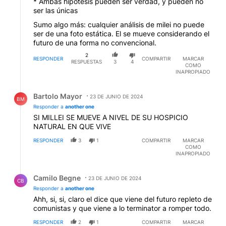
* Ambas hipotesis pueden ser verdad, y pueden no
ser las únicas
Sumo algo más: cualquier análisis de milei no puede
ser de una foto estática. El se mueve considerando el
futuro de una forma no convencional.
2
RESPONDER
COMPARTIR
MARCAR
RESPUESTAS
3
4
COMO
INAPROPIADO
Respuesta de Bartolo Mayor.
Bartolo Mayor
23 DE JUNIO DE 2024
BM
Responder a
another one
SI MILLEI SE MUEVE A NIVEL DE SU HOSPICIO
NATURAL EN QUE VIVE
RESPONDER
3
1
COMPARTIR
MARCAR
COMO
INAPROPIADO
Respuesta de Camilo Begne.
Camilo Begne
23 DE JUNIO DE 2024
CB
Responder a
another one
Ahh, si, si, claro el dice que viene del futuro repleto de
comunistas y que viene a lo terminator a romper todo.
RESPONDER
2
1
COMPARTIR
MARCAR