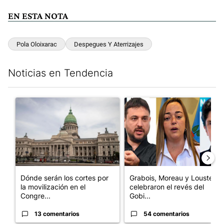
EN ESTA NOTA
Pola Oloixarac
Despegues Y Aterrizajes
Noticias en Tendencia
Este listado muestra los artículos con más comentarios en los últim
Un artículo de tendencia con el título "Dónde serán los cortes p
Un artículo de tendencia con e
Dónde serán los cortes por
Grabois, Moreau y Lousteau
la movilización en el
celebraron el revés del
Congre...
Gobi...
13 comentarios
54 comentarios