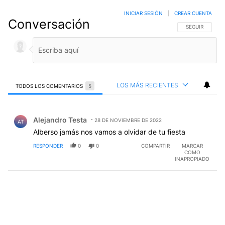
INICIAR SESIÓN
|
CREAR CUENTA
Conversación
SIGA ESTA CO
SEGUIR
LOS MÁS RECIENTES
TODOS LOS COMENTARIOS
5
Todos los comentarios
Comentario de Alejandro Testa.
Alejandro Testa
28 DE NOVIEMBRE DE 2022
AT
Alberso jamás nos vamos a olvidar de tu fiesta
RESPONDER
0
0
COMPARTIR
MARCAR
COMO
INAPROPIADO