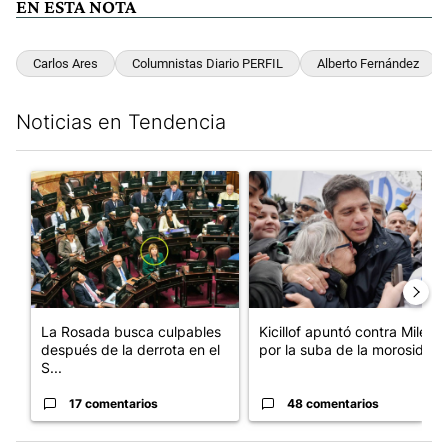
EN ESTA NOTA
Carlos Ares
Columnistas Diario PERFIL
Alberto Fernández
Noticias en Tendencia
Este listado muestra los artículos con más comentarios en los últim
Un artículo de tendencia con el título "La Rosada busca culpabl
Un artículo de tendencia con el
La Rosada busca culpables
Kicillof apuntó contra Milei
después de la derrota en el
por la suba de la morosida...
S...
17 comentarios
48 comentarios