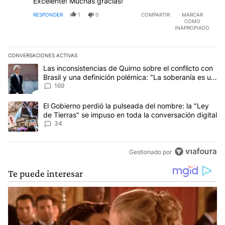
Excelente! Muchas gracias!
RESPONDER
1
0
COMPARTIR
MARCAR
COMO
INAPROPIADO
CONVERSACIONES ACTIVAS
Este listado muestra los artículos con más comentarios en los últim
Un artículo de tendencia con el título "Las inconsistencias de Qui
Las inconsistencias de Quirno sobre el conflicto con
Brasil y una definición polémica: "La soberanía es un
concepto antiguo"
169
Un artículo de tendencia con el título "El Gobierno perdió la puls
El Gobierno perdió la pulseada del nombre: la "Ley
de Tierras" se impuso en toda la conversación digital
34
Gestionado por