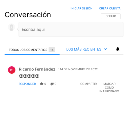
INICIAR SESIÓN
|
CREAR CUENTA
Conversación
SIGA ESTA CO
SEGUIR
LOS MÁS RECIENTES
TODOS LOS COMENTARIOS
14
Todos los comentarios
Comentario de Ricardo Fernández.
Ricardo Fernández
14 DE NOVIEMBRE DE 2022
RF
👏👏👏👏👏
RESPONDER
0
0
COMPARTIR
MARCAR
COMO
INAPROPIADO