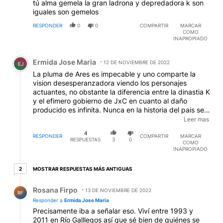
tú alma gemela la gran ladrona y depredadora k son
iguales son gemelos
RESPONDER
0
0
COMPARTIR
MARCAR
COMO
INAPROPIADO
Comentario de Ermida Jose Maria.
Ermida Jose Maria
12 DE NOVIEMBRE DE 2022
EJ
La pluma de Ares es impecable y uno comparte la
vision desesperanzadora viendo los personajes
actuantes, no obstante la diferencia entre la dinastia K
y el efimero gobierno de JxC en cuanto al daño
producido es infinita. Nunca en la historia del pais se
perpetro una latrocinio mayor al de la psicopata y su
Leer mas
antecesor que fue quien lo diseño, con el agregado
4
de contar en su haber producto de ese perverso
RESPONDER
COMPARTIR
MARCAR
RESPUESTAS
3
0
COMO
accionar con muertos inocentes y el homicidio de un
INAPROPIADO
fiscal de la Nacion. No defiendo a nadie, pero es
incomparable. Fin.
2 respuestas más antiguas
MOSTRAR RESPUESTAS MÁS ANTIGUAS
2
Respuesta de Rosana Firpo.
Rosana Firpo
13 DE NOVIEMBRE DE 2022
RF
Responder a
Ermida Jose Maria
Precisamente iba a señalar eso. Viví entre 1993 y
2011 en Río Galllegos así que sé bien de quiénes se