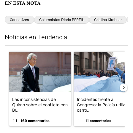
EN ESTA NOTA
Carlos Ares
Columnistas Diario PERFIL
Cristina Kirchner
Noticias en Tendencia
Este listado muestra los artículos con más comentarios en los últim
Un artículo de tendencia con el título "Las inconsistencias de Q
Un artículo de tendencia con el
Las inconsistencias de
Incidentes frente al
Quirno sobre el conflicto con
Congreso: la Policía utiliza
Br...
carro...
169 comentarios
11 comentarios