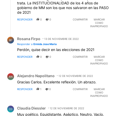
trata. La INSTITUCIONALIDAD de los 4 años de
gobierno de MM son los que nos salvaron en las PASO
de 2021
RESPONDER
0
0
COMPARTIR
MARCAR
COMO
INAPROPIADO
Respuesta de Rosana Firpo.
Rosana Firpo
13 DE NOVIEMBRE DE 2022
RF
Responder a
Ermida Jose Maria
Perdón, quise decir en las elecciones de 2021
RESPONDER
0
0
COMPARTIR
MARCAR
COMO
INAPROPIADO
Comentario de Alejandro Napolitano.
Alejandro Napolitano
12 DE NOVIEMBRE DE 2022
AN
Gracias Carlos. Excelente reflexión. Un abrazo.
RESPONDER
1
0
COMPARTIR
MARCAR
COMO
INAPROPIADO
Comentario de Claudia Diessler.
Claudia Diessler
12 DE NOVIEMBRE DE 2022
CD
Muy poético. Equidistante. Aséptico. Neutro. Vacío.