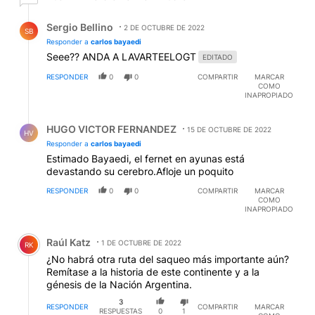
Respuesta de Sergio Bellino.
Sergio Bellino
2 DE OCTUBRE DE 2022
SB
Responder a
carlos bayaedi
Seee?? ANDA A LAVARTEELOGT
EDITADO
RESPONDER
0
0
COMPARTIR
MARCAR
COMO
INAPROPIADO
Respuesta de HUGO VICTOR FERNANDEZ.
HUGO VICTOR FERNANDEZ
15 DE OCTUBRE DE 2022
HV
Responder a
carlos bayaedi
Estimado Bayaedi, el fernet en ayunas está
devastando su cerebro.Afloje un poquito
RESPONDER
0
0
COMPARTIR
MARCAR
COMO
INAPROPIADO
Comentario de Raúl Katz.
Raúl Katz
1 DE OCTUBRE DE 2022
RK
¿No habrá otra ruta del saqueo más importante aún?
Remítase a la historia de este continente y a la
génesis de la Nación Argentina.
3
RESPONDER
COMPARTIR
MARCAR
RESPUESTAS
0
1