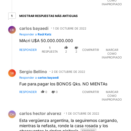
COMO
INAPROPIADO
1 respuesta más antiguas
MOSTRAR RESPUESTAS MÁS ANTIGUAS
1
Respuesta de carlos bayaedi.
carlos bayaedi
1 DE OCTUBRE DE 2022
CB
Responder a
Raúl Katz
MAcri U$A 50.000.000.000
1
RESPONDER
COMPARTIR
MARCAR
RESPUESTA
2
2
COMO
INAPROPIADO
Respuesta de Sergio Bellino.
Sergio Bellino
2 DE OCTUBRE DE 2022
SB
Responder a
carlos bayaedi
Fue para.pagar los BONOS Qks. NO MIENTAs
RESPONDER
0
0
COMPARTIR
MARCAR
COMO
INAPROPIADO
Comentario de carlos hector alvarez.
carlos hector alvarez
1 DE OCTUBRE DE 2022
CH
Esta vergüenza argentina, la seguiremos cargando,
mientras la nefasta, ronde la casa rosada y los
obsecuentes le rindan pleitesía.
EDITADO