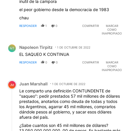
inutil de la campora
el peor gobierno desde la democracia de 1983
chau
RESPONDER
1
0
COMPARTIR
MARCAR
COMO
INAPROPIADO
Comentario de Napoleon Tirpitz.
Napoleon Tirpitz
1 DE OCTUBRE DE 2022
NT
EL SAQUEO K CONTINUA
RESPONDER
0
0
COMPARTIR
MARCAR
COMO
INAPROPIADO
Comentario de Juan Marshall.
Juan Marshall
1 DE OCTUBRE DE 2022
JM
Le comparto una definición CONTUNDENTE de
"saqueo": pedir prestados 57 mil millones de dólares
prestados, anotarlos como deuda de todas y todos
los Argentinos, agarrar 45 mil millones, comprarlos
dándole pesos al gobierno, y sacar esos dólares
afuera del país.
¿Sabe cuantos son 45 mil millones de dólares?
13.050.000.000.000, 00 de pesos. Es bastante más