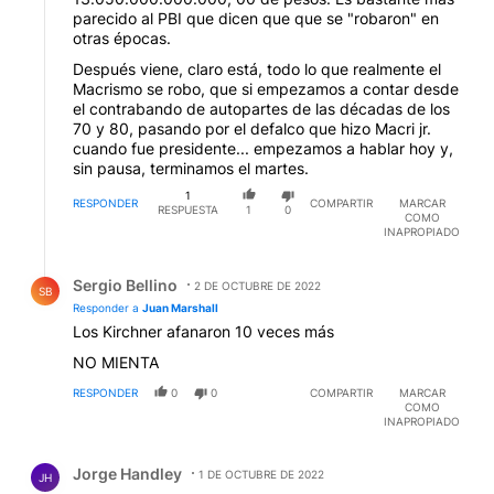
parecido al PBI que dicen que que se "robaron" en
otras épocas.
Después viene, claro está, todo lo que realmente el
Macrismo se robo, que si empezamos a contar desde
el contrabando de autopartes de las décadas de los
70 y 80, pasando por el defalco que hizo Macri jr.
cuando fue presidente... empezamos a hablar hoy y,
sin pausa, terminamos el martes.
1
RESPONDER
COMPARTIR
MARCAR
RESPUESTA
1
0
COMO
INAPROPIADO
Respuesta de Sergio Bellino.
Sergio Bellino
2 DE OCTUBRE DE 2022
SB
Responder a
Juan Marshall
Los Kirchner afanaron 10 veces más
NO MIENTA
RESPONDER
0
0
COMPARTIR
MARCAR
COMO
INAPROPIADO
Comentario de Jorge Handley.
Jorge Handley
1 DE OCTUBRE DE 2022
JH