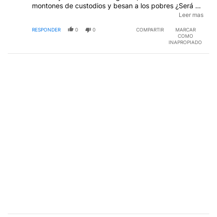
montones de custodios y besan a los pobres ¿Será en
señal de agradecimiento, por ser tan necesitados ?
Leer mas
EDITADO
RESPONDER
0
0
COMPARTIR
MARCAR
COMO
INAPROPIADO