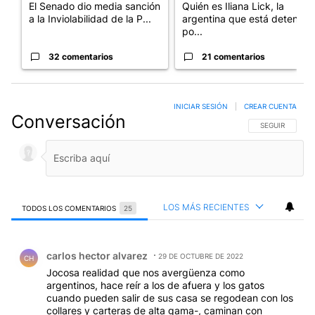
El Senado dio media sanción
Quién es Iliana Lick, la
a la Inviolabilidad de la P...
argentina que está detenida
po...
32 comentarios
21 comentarios
INICIAR SESIÓN
|
CREAR CUENTA
Conversación
SIGA ESTA CO
SEGUIR
LOS MÁS RECIENTES
TODOS LOS COMENTARIOS
25
Todos los comentarios
Comentario de carlos hector alvarez.
carlos hector alvarez
29 DE OCTUBRE DE 2022
CH
Jocosa realidad que nos avergüenza como
argentinos, hace reír a los de afuera y los gatos
cuando pueden salir de sus casa se regodean con los
collares y carteras de alta gama-, caminan con