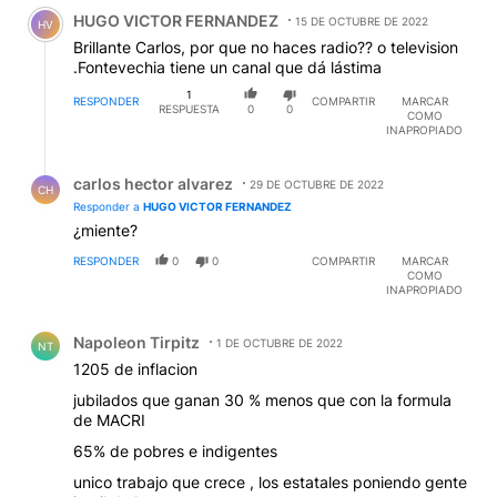
Comentario de HUGO VICTOR FERNANDEZ.
HUGO VICTOR FERNANDEZ
15 DE OCTUBRE DE 2022
HV
Brillante Carlos, por que no haces radio?? o television
.Fontevechia tiene un canal que dá lástima
1
RESPONDER
COMPARTIR
MARCAR
RESPUESTA
0
0
COMO
INAPROPIADO
Respuesta de carlos hector alvarez.
carlos hector alvarez
29 DE OCTUBRE DE 2022
CH
Responder a
HUGO VICTOR FERNANDEZ
¿miente?
RESPONDER
0
0
COMPARTIR
MARCAR
COMO
INAPROPIADO
Comentario de Napoleon Tirpitz.
Napoleon Tirpitz
1 DE OCTUBRE DE 2022
NT
1205 de inflacion
jubilados que ganan 30 % menos que con la formula
de MACRI
65% de pobres e indigentes
unico trabajo que crece , los estatales poniendo gente