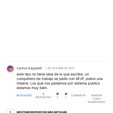
Comentario de carlos bayaedi.
carlos bayaedi
1 DE OCTUBRE DE 2022
CB
este tipo no tiene idea de lo que escribe, un
compañero de trabajo se jubiló con AFJP, pobre una
miseria. Los que nos jubilamos por sistema publico
estamos muy bien.
3
RESPONDER
COMPARTIR
MARCAR
RESPUESTAS
2
1
COMO
INAPROPIADO
1 respuesta más antiguas
MOSTRAR RESPUESTAS MÁS ANTIGUAS
1