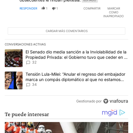
RESPONDER
1
1
COMPARTIR
MARCAR
COMO
INAPROPIADO
CARGAR MÁS COMENTARIOS
CONVERSACIONES ACTIVAS
Este listado muestra los artículos con más comentarios en los últim
Un artículo de tendencia con el título "El Senado dio media sanci
El Senado dio media sanción a la Inviolabilidad de la
Propiedad Privada: el Gobierno tuvo que ceder en la
Ley del Manejo del Fuego
32
Un artículo de tendencia con el título "Tensión Lula-Milei: “Anu
Tensión Lula-Milei: “Anular el regreso del embajador
marca un compás diplomático al que no estamos
acostumbrados"
34
Gestionado por