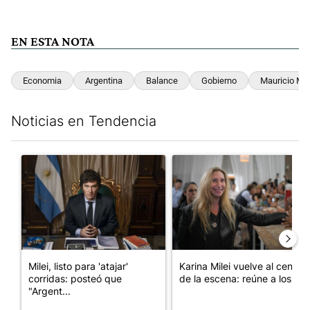
EN ESTA NOTA
Economia
Argentina
Balance
Gobierno
Mauricio Mac
Noticias en Tendencia
Este listado muestra los artículos con más comentarios en los últim
Un artículo de tendencia con el título "Milei, listo para 'atajar
Un artículo de tendencia con e
Milei, listo para 'atajar'
Karina Milei vuelve al centro
corridas: posteó que
de la escena: reúne a los...
"Argent...