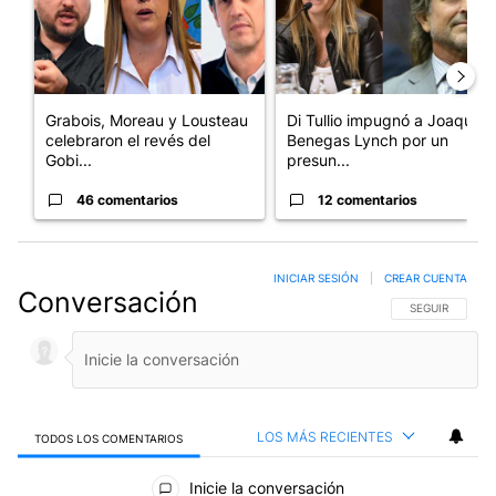
Grabois, Moreau y Lousteau
Di Tullio impugnó a Joaquín
celebraron el revés del
Benegas Lynch por un
Gobi...
presun...
46 comentarios
12 comentarios
INICIAR SESIÓN
|
CREAR CUENTA
Conversación
SIGA ESTA CO
SEGUIR
LOS MÁS RECIENTES
TODOS LOS COMENTARIOS
Todos los comentarios
Inicie la conversación