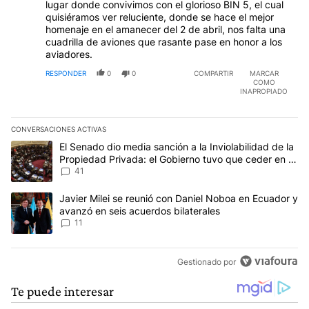
lugar donde convivimos con el glorioso BIN 5, el cual
quisiéramos ver reluciente, donde se hace el mejor
homenaje en el amanecer del 2 de abril, nos falta una
cuadrilla de aviones que rasante pase en honor a los
aviadores.
RESPONDER
0
0
COMPARTIR
MARCAR
COMO
INAPROPIADO
CONVERSACIONES ACTIVAS
Este listado muestra los artículos con más comentarios en los últim
Un artículo de tendencia con el título "El Senado dio media sanció
El Senado dio media sanción a la Inviolabilidad de la
Propiedad Privada: el Gobierno tuvo que ceder en la
Ley del Manejo del Fuego
41
Un artículo de tendencia con el título "Javier Milei se reunió con
Javier Milei se reunió con Daniel Noboa en Ecuador y
avanzó en seis acuerdos bilaterales
11
Gestionado por