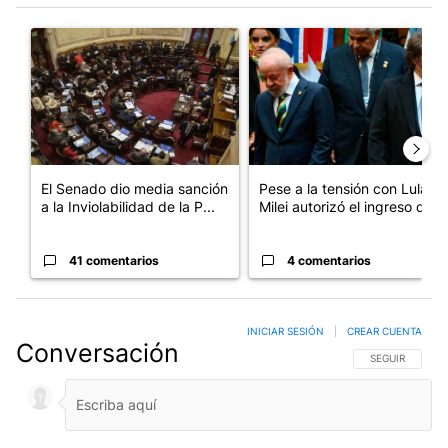
Este listado muestra los artículos con más comentarios en los últim
Un artículo de tendencia con el título "El Senado dio media san
Un artículo de tendencia con el
El Senado dio media sanción
Pese a la tensión con Lula,
a la Inviolabilidad de la P...
Milei autorizó el ingreso d...
41 comentarios
4 comentarios
INICIAR SESIÓN
|
CREAR CUENTA
Conversación
SIGA ESTA CO
SEGUIR