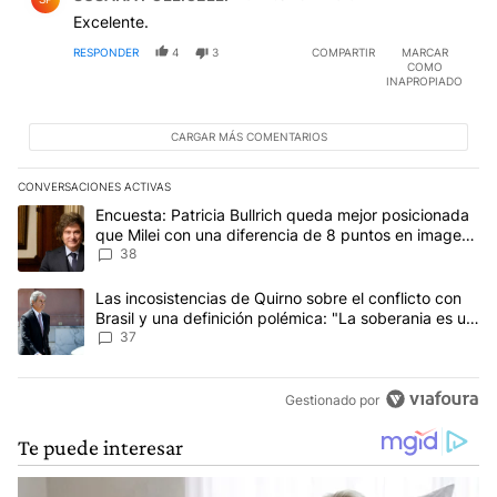
Excelente.
RESPONDER
4
3
COMPARTIR
MARCAR
COMO
INAPROPIADO
CARGAR MÁS COMENTARIOS
CONVERSACIONES ACTIVAS
Este listado muestra los artículos con más comentarios en los últim
Un artículo de tendencia con el título "Encuesta: Patricia Bullri
Encuesta: Patricia Bullrich queda mejor posicionada
que Milei con una diferencia de 8 puntos en imagen
negativa
38
Un artículo de tendencia con el título "Las incosistencias de Quir
Las incosistencias de Quirno sobre el conflicto con
Brasil y una definición polémica: "La soberania es un
concepto antiguo"
37
Gestionado por