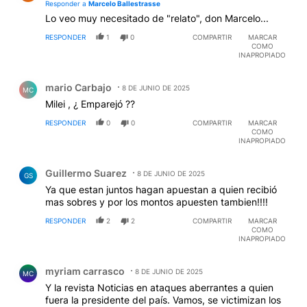
Responder a
Marcelo Ballestrasse
Lo veo muy necesitado de "relato", don Marcelo...
RESPONDER
1
0
COMPARTIR
MARCAR
COMO
INAPROPIADO
Comentario de mario Carbajo.
mario Carbajo
8 DE JUNIO DE 2025
MC
Milei , ¿ Emparejó ??
RESPONDER
0
0
COMPARTIR
MARCAR
COMO
INAPROPIADO
Comentario de Guillermo Suarez.
Guillermo Suarez
8 DE JUNIO DE 2025
GS
Ya que estan juntos hagan apuestan a quien recibió
mas sobres y por los montos apuesten tambien!!!!
RESPONDER
2
2
COMPARTIR
MARCAR
COMO
INAPROPIADO
Comentario de myriam carrasco.
myriam carrasco
8 DE JUNIO DE 2025
MC
Y la revista Noticias en ataques aberrantes a quien
fuera la presidente del país. Vamos, se victimizan los