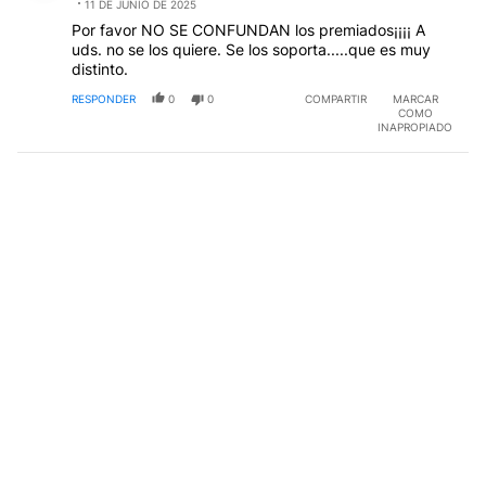
11 DE JUNIO DE 2025
Por favor NO SE CONFUNDAN los premiados¡¡¡¡ A
uds. no se los quiere. Se los soporta.....que es muy
distinto.
RESPONDER
0
0
COMPARTIR
MARCAR
COMO
INAPROPIADO