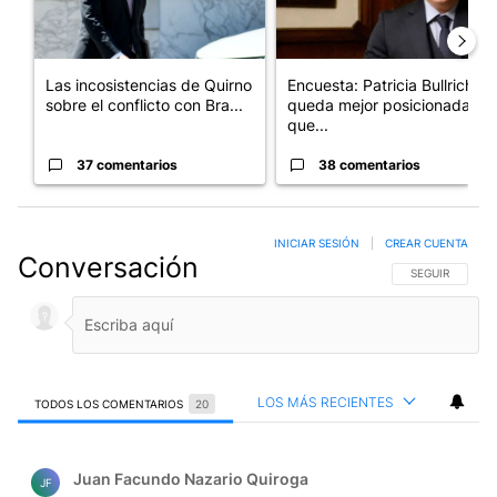
Las incosistencias de Quirno
Encuesta: Patricia Bullrich
sobre el conflicto con Bra...
queda mejor posicionada
que...
37 comentarios
38 comentarios
INICIAR SESIÓN
|
CREAR CUENTA
Conversación
SIGA ESTA CO
SEGUIR
LOS MÁS RECIENTES
TODOS LOS COMENTARIOS
20
Todos los comentarios
Comentario de Juan Facundo Nazario Quiroga.
Juan Facundo Nazario Quiroga
JF