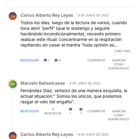
Comentario de Carlos Alberto Rey Leyes.
Carlos Alberto Rey Leyes
9 DE JUNIO DE 2025
CA
Todos los días, luego de la lectura de varios, cuando
toca abrir “perfil” (que lo sostengo y seguiré
haciéndolo incondicionalmente), necesito primero
realizar este ritual: concentrarme en la respiración
repitiendo sin cesar el mantra “toda opinión es
legítima”, toda opinión es legítima… (unas 90 veces), y
Leer mas
elevar al máximo la tolerancia pues… ya sé – y eso es
RESPONDER
1
0
COMPARTIR
MARCAR
lo triste – con lo que me voy a encontrar… ¡Todo todo
COMO
todo todo mal!
INAPROPIADO
Comentario de Marcelo Ballestrasse.
Marcelo Ballestrasse
9 DE JUNIO DE 2025
MB
Fernández Díaz, sinteizo de una manera exquisita, la
actual situacion:" Somos los únicos, que podemos
rasgar el velo del engaño".
1
RESPONDER
COMPARTIR
MARCAR
RESPUESTA
1
1
COMO
INAPROPIADO
Respuesta de Carlos Alberto Rey Leyes.
Carlos Alberto Rey Leyes
9 DE JUNIO DE 2025
CA