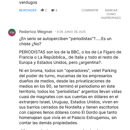
verdugos
RESPONDER
2
4
COMPARTIR
MARCAR
COMO
INAPROPIADO
Comentario de Federico Wegner.
Federico Wegner
8 DE JUNIO DE 2025
FW
¿En serio se autoperciben "periodistas"?.....Es un
chiste ¿No?
PERIODISTAS son los de la BBC, o los de Le Figaro de
Francia o La Repúbblica,, de Italia y todo el resto de
Europa y Estados Unidos, pero ¿argentina?.
Ni en broma, todos son "operadores", velet Parking
del poder de turno, mucamas de los empresarios
dueños de medios, desde las privatizaciones de
medios en los 90, se terminó el periodismo en éste
territorio, todos los "periodistas" argentos llevan vidas
cuasi de magnates con sus cuentas en dólares en el
extranjero Israel, Uruguay, Estados Unidos, viven en
sus barrios cerrados de Nordelta y tienen escritorios
con cajones llenos dólares como El Gordo que tanto
homenajean que vivía en el Palacio Estrugamou, sin
contar las demás propiedades.