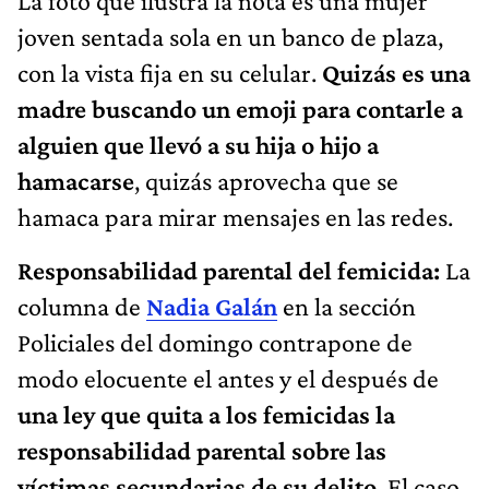
La foto que ilustra la nota es una mujer
joven sentada sola en un banco de plaza,
con la vista fija en su celular.
Quizás es una
madre buscando un emoji para contarle a
alguien que llevó a su hija o hijo a
hamacarse
, quizás aprovecha que se
hamaca para mirar mensajes en las redes.
Responsabilidad parental del femicida:
La
columna de
Nadia Galán
en la sección
Policiales del domingo contrapone de
modo elocuente el antes y el después de
una ley que quita a los femicidas la
responsabilidad parental sobre las
víctimas secundarias de su delito
. El caso