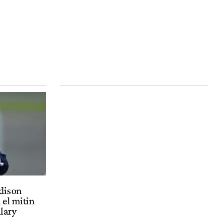
dison
 el mitin
llary