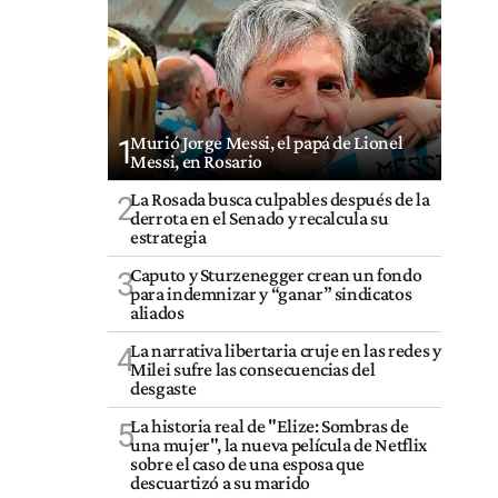
Murió Jorge Messi, el papá de Lionel
1
Messi, en Rosario
La Rosada busca culpables después de la
2
derrota en el Senado y recalcula su
estrategia
Caputo y Sturzenegger crean un fondo
3
para indemnizar y “ganar” sindicatos
aliados
La narrativa libertaria cruje en las redes y
4
Milei sufre las consecuencias del
desgaste
La historia real de "Elize: Sombras de
5
una mujer", la nueva película de Netflix
sobre el caso de una esposa que
descuartizó a su marido