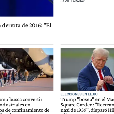
JAMIE TARABAY
 derrota de 2016: "El
N
ELECCIONES EN EE.UU.
mp busca convertir
Trump "boxea" en el Ma
ndustriales en
Square Garden: "Recrean
s de confinamiento de
nazi de 1939", disparó Hi