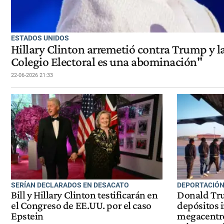
ESTADOS UNIDOS
Hillary Clinton arremetió contra Trump y la
Colegio Electoral es una abominación"
22-06-2026 21:33
SERÍAN DECLARADOS EN DESACATO
DEPORTACIÓ
Bill y Hillary Clinton testificarán en
Donald Tru
el Congreso de EE.UU. por el caso
depósitos i
Epstein
megacentro