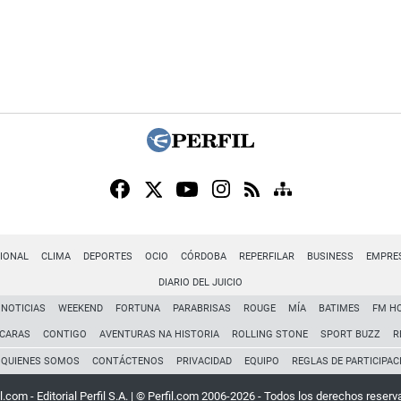
IONAL
CLIMA
DEPORTES
OCIO
CÓRDOBA
REPERFILAR
BUSINESS
EMPRE
DIARIO DEL JUICIO
NOTICIAS
WEEKEND
FORTUNA
PARABRISAS
ROUGE
MÍA
BATIMES
FM H
CARAS
CONTIGO
AVENTURAS NA HISTORIA
ROLLING STONE
SPORT BUZZ
R
QUIENES SOMOS
CONTÁCTENOS
PRIVACIDAD
EQUIPO
REGLAS DE PARTICIPAC
l.com - Editorial Perfil S.A.
| © Perfil.com 2006-2026 - Todos los derechos reserv