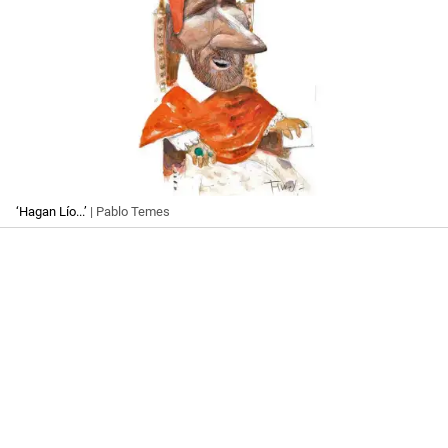
‘Hagan Lío...’
| Pablo Temes