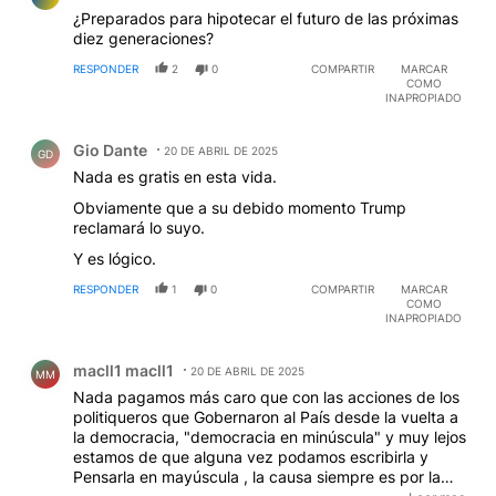
¿Preparados para hipotecar el futuro de las próximas
diez generaciones?
RESPONDER
2
0
COMPARTIR
MARCAR
COMO
INAPROPIADO
Comentario de Gio Dante.
Gio Dante
20 DE ABRIL DE 2025
GD
Nada es gratis en esta vida.
Obviamente que a su debido momento Trump
reclamará lo suyo.
Y es lógico.
RESPONDER
1
0
COMPARTIR
MARCAR
COMO
INAPROPIADO
Comentario de macll1 macll1.
macll1 macll1
20 DE ABRIL DE 2025
MM
Nada pagamos más caro que con las acciones de los
politiqueros que Gobernaron al País desde la vuelta a
la democracia, "democracia en minúscula" y muy lejos
estamos de que alguna vez podamos escribirla y
Pensarla en mayúscula , la causa siempre es por la