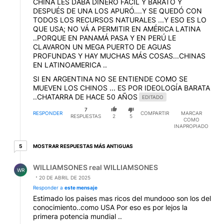
CHINA LES DABA DINERO FÁCIL Y BARATO Y
DESPUÉS DE UNA LOS APURÓ....Y SE QUEDÓ CON
TODOS LOS RECURSOS NATURALES ...Y ESO ES LO
QUE USA; NO VÁ A PERMITIR EN AMÉRICA LATINA
..PORQUE EN PANAMÁ PASA Y EN PERÚ LE
CLAVARON UN MEGA PUERTO DE AGUAS
PROFUNDAS Y HAY MUCHAS MÁS COSAS...CHINAS
EN LATINOAMERICA ..
SI EN ARGENTINA NO SE ENTIENDE COMO SE
MUEVEN LOS CHINOS ... ES POR IDEOLOGÍA BARATA
..CHATARRA DE HACE 50 AÑOS
EDITADO
7
RESPONDER
COMPARTIR
MARCAR
RESPUESTAS
2
5
COMO
INAPROPIADO
5 respuestas más antiguas
MOSTRAR RESPUESTAS MÁS ANTIGUAS
5
Respuesta de WILLIAMSONES real WILLIAMSONES.
WILLIAMSONES real WILLIAMSONES
WR
20 DE ABRIL DE 2025
Responder a
este mensaje
Estimado los paises mas ricos del mundooo son los del
conocimiento..como USA Por eso es por lejos la
primera potencia mundial ..