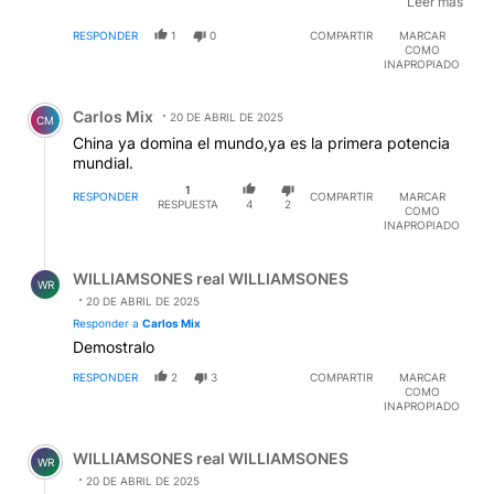
inacción de los Ciudadanos con auto castración del
Leer mas
cumplimiento de Deberes y Derechos otorgados por
RESPONDER
1
0
COMPARTIR
MARCAR
la Constitución Nacional.
COMO
INAPROPIADO
Comentario de Carlos Mix.
Carlos Mix
20 DE ABRIL DE 2025
CM
China ya domina el mundo,ya es la primera potencia
mundial.
1
RESPONDER
COMPARTIR
MARCAR
RESPUESTA
4
2
COMO
INAPROPIADO
Respuesta de WILLIAMSONES real WILLIAMSONES.
WILLIAMSONES real WILLIAMSONES
WR
20 DE ABRIL DE 2025
Responder a
Carlos Mix
Demostralo
RESPONDER
2
3
COMPARTIR
MARCAR
COMO
INAPROPIADO
Comentario de WILLIAMSONES real WILLIAMSONES.
WILLIAMSONES real WILLIAMSONES
WR
20 DE ABRIL DE 2025