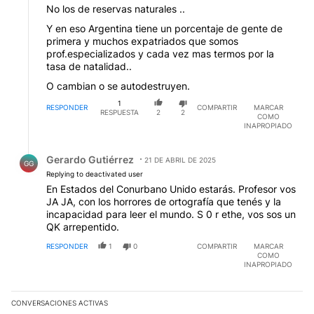
No los de reservas naturales ..
Y en eso Argentina tiene un porcentaje de gente de
primera y muchos expatriados que somos
prof.especializados y cada vez mas termos por la
tasa de natalidad..
O cambian o se autodestruyen.
1
RESPONDER
COMPARTIR
MARCAR
RESPUESTA
2
2
COMO
INAPROPIADO
Respuesta de Gerardo Gutiérrez.
Gerardo Gutiérrez
21 DE ABRIL DE 2025
GG
Replying to deactivated user
En Estados del Conurbano Unido estarás. Profesor vos
JA JA, con los horrores de ortografía que tenés y la
incapacidad para leer el mundo. S 0 r ethe, vos sos un
QK arrepentido.
RESPONDER
1
0
COMPARTIR
MARCAR
COMO
INAPROPIADO
CONVERSACIONES ACTIVAS
Este listado muestra los artículos con más comentarios en los últim