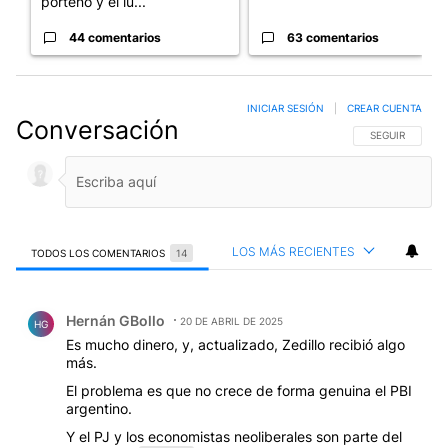
porteño y el lu...
44 comentarios
63 comentarios
INICIAR SESIÓN
|
CREAR CUENTA
Conversación
SIGA ESTA CO
SEGUIR
LOS MÁS RECIENTES
TODOS LOS COMENTARIOS
14
Todos los comentarios
Comentario de Hernán GBollo.
Hernán GBollo
20 DE ABRIL DE 2025
HG
Es mucho dinero, y, actualizado, Zedillo recibió algo
más.
El problema es que no crece de forma genuina el PBI
argentino.
Y el PJ y los economistas neoliberales son parte del