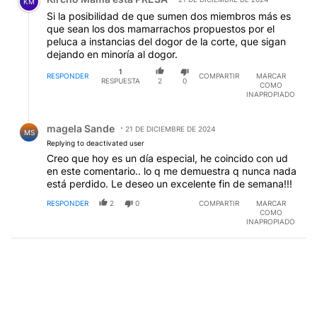
KM
Si la posibilidad de que sumen dos miembros más es
que sean los dos mamarrachos propuestos por el
peluca a instancias del dogor de la corte, que sigan
dejando en minoría al dogor.
1
RESPONDER
COMPARTIR
MARCAR
RESPUESTA
2
0
COMO
INAPROPIADO
Respuesta de magela Sande.
magela Sande
21 DE DICIEMBRE DE 2024
MS
Replying to deactivated user
Creo que hoy es un día especial, he coincido con ud
en este comentario.. lo q me demuestra q nunca nada
está perdido. Le deseo un excelente fin de semana!!!
RESPONDER
2
0
COMPARTIR
MARCAR
COMO
INAPROPIADO