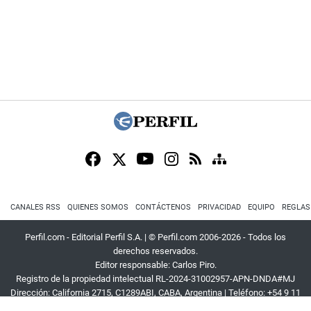
CANALES RSS
QUIENES SOMOS
CONTÁCTENOS
PRIVACIDAD
EQUIPO
REGLAS
Perfil.com - Editorial Perfil S.A.
| © Perfil.com 2006-2026 - Todos los
derechos reservados.
Editor responsable: Carlos Piro.
Registro de la propiedad intelectual RL-2024-31002957-APN-DNDA#MJ
Dirección:
California 2715
,
C1289ABI
,
CABA, Argentina
| Teléfono:
+54 9 11
3453 4567
| E-mail:
atencion@perfil.com