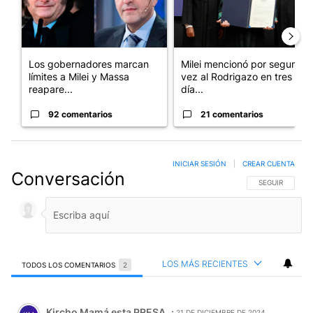
Los gobernadores marcan
Milei mencionó por segunda
límites a Milei y Massa
vez al Rodrigazo en tres
reapare...
día...
92 comentarios
21 comentarios
INICIAR SESIÓN
|
CREAR CUENTA
Conversación
SIGA ESTA CO
SEGUIR
LOS MÁS RECIENTES
TODOS LOS COMENTARIOS
2
Todos los comentarios
Comentario de Kircho Mamá esta PRESA.
Kircho Mamá esta PRESA
21 DE DICIEMBRE DE 2024