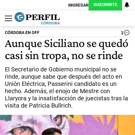
SUSCRIBITE
INGRESAR
Política
Economía
Judiciales
Sociedad
Cultura
Espectáculos
Deportes
Protagonistas
CÓRDOBA EN OFF
2
Aunque Siciliano se quedó
casi sin tropa, no se rinde
El Secretario de Gobierno municipal no se
rinde, aunque sabe que después del acto en
Unión Eléctrica, Passerini candidato es un
hecho. Además, el enojo de Mestre con
Llaryora y la insatisfacción de juecistas tras la
visita de Patricia Bullrich.