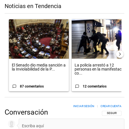
Noticias en Tendencia
Este listado muestra los artículos con más comentarios en los últimos 
Un artículo de tendencia con el título "El Senado dio media sanción 
Un artículo de tendencia con el t
El Senado dio media sanción a
La policía arrestó a 12
la Inviolabilidad de la P...
personas en la manifestación
co...
87 comentarios
12 comentarios
INICIAR SESIÓN
|
CREAR CUENTA
Conversación
SIGA ESTA CON
SEGUIR