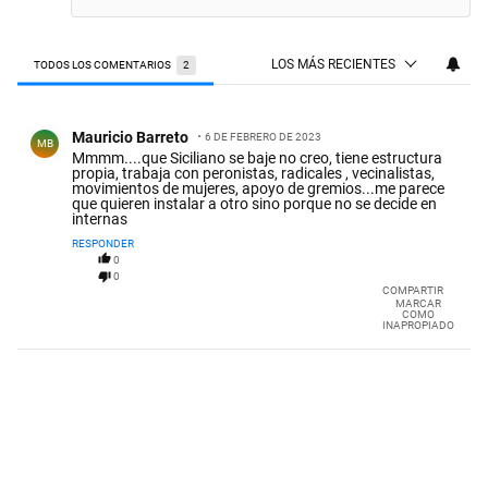
LOS MÁS RECIENTES
TODOS LOS COMENTARIOS
2
Todos los comentarios
Comentario de Mauricio Barreto.
Mauricio Barreto
6 DE FEBRERO DE 2023
MB
Mmmm....que Siciliano se baje no creo, tiene estructura
propia, trabaja con peronistas, radicales , vecinalistas,
movimientos de mujeres, apoyo de gremios...me parece
que quieren instalar a otro sino porque no se decide en
internas
RESPONDER
0
0
COMPARTIR
MARCAR
COMO
INAPROPIADO