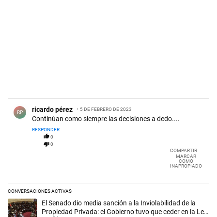
Comentario de ricardo pérez.
ricardo pérez
5 DE FEBRERO DE 2023
RP
Continúan como siempre las decisiones a dedo....
RESPONDER
0
0
COMPARTIR
MARCAR
COMO
INAPROPIADO
CONVERSACIONES ACTIVAS
Este listado muestra los artículos con más comentarios en los últimos 
Un artículo de tendencia con el título "El Senado dio media sanción a l
El Senado dio media sanción a la Inviolabilidad de la
Propiedad Privada: el Gobierno tuvo que ceder en la Ley