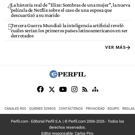
4
La historia real de "Elize: Sombras de una mujer", la nueva
película de Netflix sobre el caso de una esposa que
descuartizó a su marido
5
Tercera Guerra Mundial: la inteligencia artificial reveló
cuáles serían los primeros países latinoamericanos en ser
derrotados
VER MÁS
CANALES RSS
QUIENES SOMOS
CONTÁCTENOS
PRIVACIDAD
EQUIPO
REGLAS
Perfil.com - Editorial Perfil S.A.
| © Perfil.com 2006-2026 - Todos los
derechos reservados.
Editor responsable: Carlos Piro.