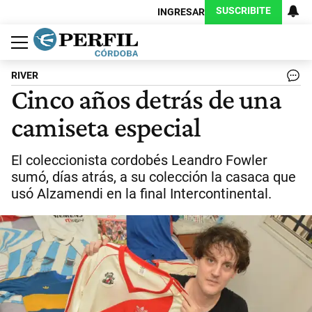
SUSCRIBITE
INGRESAR
Política
Economía
Judiciales
Sociedad
Cultura
Espectáculos
Deportes
Protagonistas
RIVER
Cinco años detrás de una
camiseta especial
El coleccionista cordobés Leandro Fowler
sumó, días atrás, a su colección la casaca que
usó Alzamendi en la final Intercontinental.