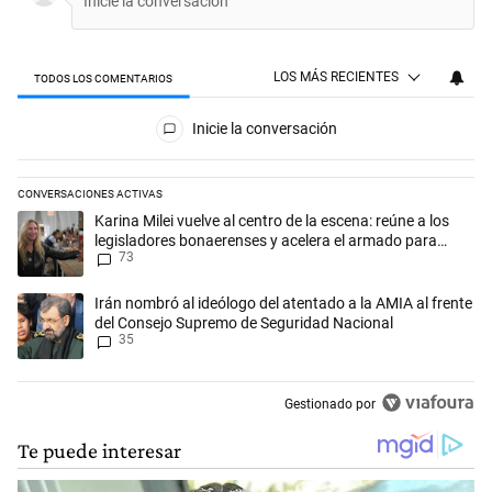
LOS MÁS RECIENTES
TODOS LOS COMENTARIOS
Todos los comentarios
Inicie la conversación
CONVERSACIONES ACTIVAS
Este listado muestra los artículos con más comentarios en los últimos 
Un artículo de tendencia con el título "Karina Milei vuelve al centro d
Karina Milei vuelve al centro de la escena: reúne a los
legisladores bonaerenses y acelera el armado para
73
2027
Un artículo de tendencia con el título "Irán nombró al ideólogo del a
Irán nombró al ideólogo del atentado a la AMIA al frente
del Consejo Supremo de Seguridad Nacional
35
Gestionado por