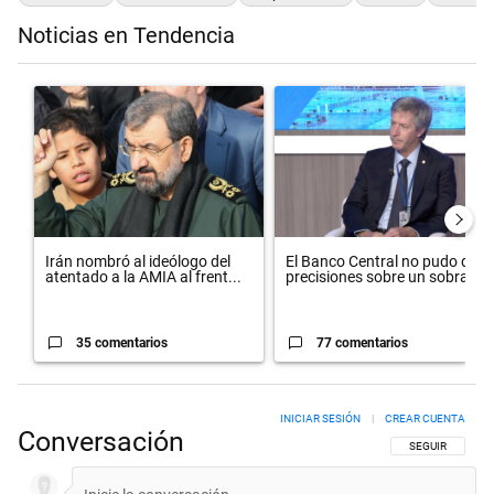
Noticias en Tendencia
Este listado muestra los artículos con más comentarios en los últimos 
Un artículo de tendencia con el título "Irán nombró al ideólogo del
Un artículo de tendencia con el 
Irán nombró al ideólogo del
El Banco Central no pudo dar
atentado a la AMIA al frent...
precisiones sobre un sobra...
35 comentarios
77 comentarios
INICIAR SESIÓN
|
CREAR CUENTA
Conversación
SIGA ESTA CON
SEGUIR