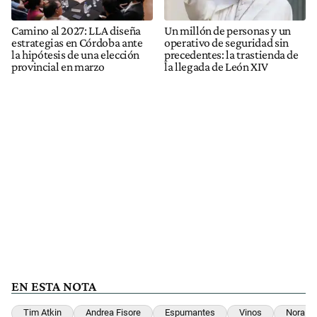
Camino al 2027: LLA diseña
Un millón de personas y un
estrategias en Córdoba ante
operativo de seguridad sin
la hipótesis de una elección
precedentes: la trastienda de
provincial en marzo
la llegada de León XIV
EN ESTA NOTA
Tim Atkin
Andrea Fisore
Espumantes
Vinos
Nora Si