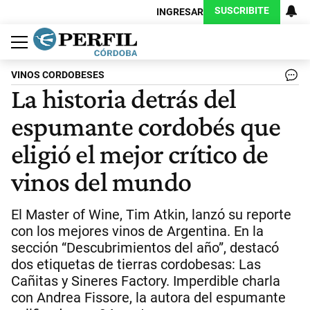
SUSCRIBITE
INGRESAR
Política
Economía
Judiciales
Sociedad
Cultura
Espectáculos
Deportes
Protagonistas
VINOS CORDOBESES
La historia detrás del
espumante cordobés que
eligió el mejor crítico de
vinos del mundo
El Master of Wine, Tim Atkin, lanzó su reporte
con los mejores vinos de Argentina. En la
sección “Descubrimientos del año”, destacó
dos etiquetas de tierras cordobesas: Las
Cañitas y Sineres Factory. Imperdible charla
con Andrea Fissore, la autora del espumante