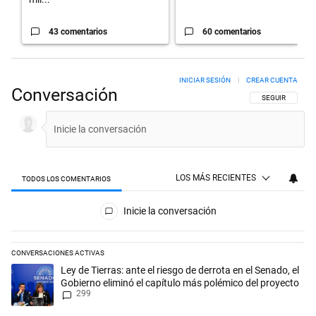
43 comentarios
60 comentarios
INICIAR SESIÓN
|
CREAR CUENTA
Conversación
SIGA ESTA CON
SEGUIR
LOS MÁS RECIENTES
TODOS LOS COMENTARIOS
Todos los comentarios
Inicie la conversación
CONVERSACIONES ACTIVAS
Este listado muestra los artículos con más comentarios en los últimos 
Un artículo de tendencia con el título "Ley de Tierras: ante el riesgo d
Ley de Tierras: ante el riesgo de derrota en el Senado, el
Gobierno eliminó el capítulo más polémico del proyecto
299