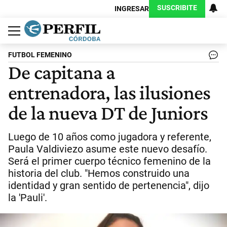
SUSCRIBITE
INGRESAR
Política
Economía
Judiciales
Sociedad
Cultura
Espectáculos
Deportes
Protagonistas
FUTBOL FEMENINO
De capitana a
entrenadora, las ilusiones
de la nueva DT de Juniors
Luego de 10 años como jugadora y referente,
Paula Valdiviezo asume este nuevo desafío.
Será el primer cuerpo técnico femenino de la
historia del club. "Hemos construido una
identidad y gran sentido de pertenencia", dijo
la 'Pauli'.