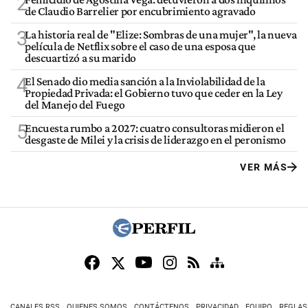
2
de Claudio Barrelier por encubrimiento agravado
3
La historia real de "Elize: Sombras de una mujer", la nueva
película de Netflix sobre el caso de una esposa que
descuartizó a su marido
4
El Senado dio media sanción a la Inviolabilidad de la
Propiedad Privada: el Gobierno tuvo que ceder en la Ley
del Manejo del Fuego
5
Encuesta rumbo a 2027: cuatro consultoras midieron el
desgaste de Milei y la crisis de liderazgo en el peronismo
VER MÁS
CANALES RSS
QUIENES SOMOS
CONTÁCTENOS
PRIVACIDAD
EQUIPO
REGLAS