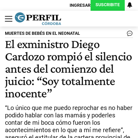
SUSCRIBITE
INGRESAR
Política
Economía
Judiciales
Sociedad
Cultura
Espectáculos
Deportes
Protagonistas
MUERTES DE BEBÉS EN EL NEONATAL
El exministro Diego
Cardozo rompió el silencio
antes del comienzo del
juicio: “Soy totalmente
inocente”
“Lo único que me puedo reprochar es no haber
podido hablar con las mamás y poderles
contar de mi boca cómo fueron los
acontecimientos en lo que a mí me refiere”,
aseguró el extitular de la cartera provincial de