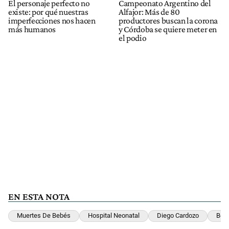
El personaje perfecto no
Campeonato Argentino del
existe: por qué nuestras
Alfajor: Más de 80
imperfecciones nos hacen
productores buscan la corona
más humanos
y Córdoba se quiere meter en
el podio
EN ESTA NOTA
Muertes De Bebés
Hospital Neonatal
Diego Cardozo
Beb