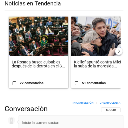
Noticias en Tendencia
Este listado muestra los artículos con más comentarios en los últimos 
Un artículo de tendencia con el título "La Rosada busca culpables d
Un artículo de tendencia con el t
La Rosada busca culpables
Kicillof apuntó contra Milei por
después de la derrota en el S...
la suba de la morosida...
22 comentarios
51 comentarios
INICIAR SESIÓN
|
CREAR CUENTA
Conversación
SIGA ESTA CON
SEGUIR