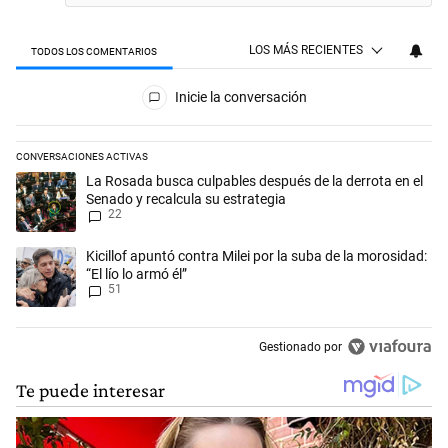
LOS MÁS RECIENTES
TODOS LOS COMENTARIOS
Todos los comentarios
Inicie la conversación
CONVERSACIONES ACTIVAS
Este listado muestra los artículos con más comentarios en los últimos 
Un artículo de tendencia con el título "La Rosada busca culpables desp
La Rosada busca culpables después de la derrota en el
Senado y recalcula su estrategia
22
Un artículo de tendencia con el título "Kicillof apuntó contra Milei por 
Kicillof apuntó contra Milei por la suba de la morosidad:
“El lío lo armó él”
51
Gestionado por