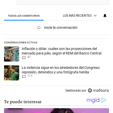
LOS MÁS RECIENTES
TODOS LOS COMENTARIOS
Todos los comentarios
Inicie la conversación
CONVERSACIONES ACTIVAS
Este listado muestra los artículos con más comentarios en los últimos 
Un artículo de tendencia con el título "Inflación y dólar: cuáles son l
Inflación y dólar: cuáles son las proyecciones del
mercado para julio, según el REM del Banco Central
41
Un artículo de tendencia con el título "La violencia sigue en los alred
La violencia sigue en los alrededores del Congreso:
represión, detenidos y una fotógrafa herida
111
Gestionado por