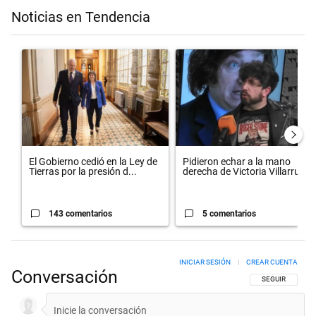
Noticias en Tendencia
Este listado muestra los artículos con más comentarios en los últimos 
Un artículo de tendencia con el título "El Gobierno cedió en la Ley 
Un artículo de tendencia con el 
El Gobierno cedió en la Ley de
Pidieron echar a la mano
Tierras por la presión d...
derecha de Victoria Villarruel...
143 comentarios
5 comentarios
INICIAR SESIÓN
|
CREAR CUENTA
Conversación
SIGA ESTA CON
SEGUIR