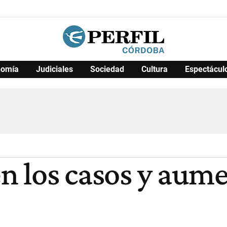
nomía
Judiciales
Sociedad
Cultura
Espectácul
Política
Pymes
Salud
Internacional
Clima
Deportes
Business
Noticias
Caras
en los casos y aume