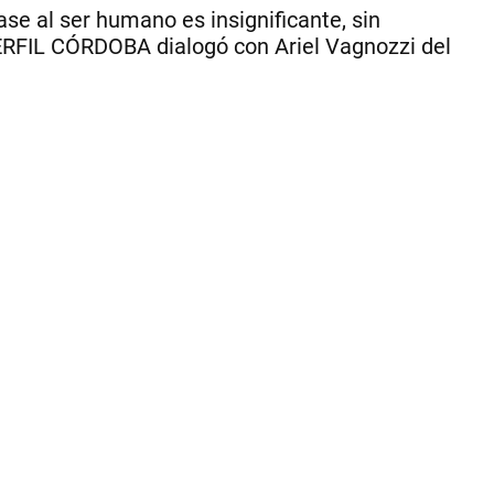
en
ase al ser humano es insignificante, sin
las
ERFIL CÓRDOBA dialogó con Ariel Vagnozzi del
ave
pe
ni
pe
se
ha
co
po
co
hu
o
car
|
Ce
Per