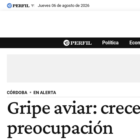
jueves 06 de agosto de 2026
Últimas noticias
Política
Eco
Inicio
Ahora
Opinión
Cultura
Arte
Educación
Videos
Córdoba
Reperfilar
Diario del Juicio
CÓRDOBA
EN ALERTA
Gripe aviar: crec
preocupación