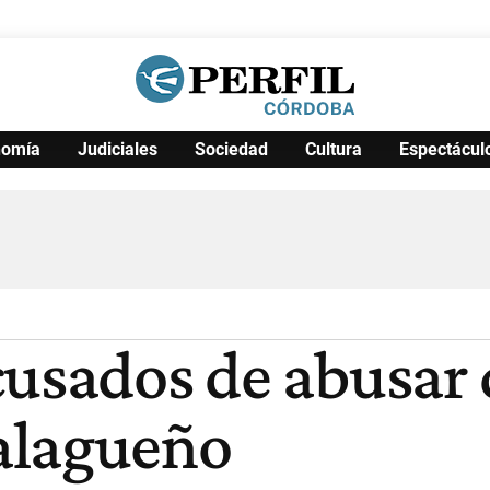
nomía
Judiciales
Sociedad
Cultura
Espectácul
Política
Pymes
Salud
Internacional
Clima
Deportes
Business
Noticias
Caras
cusados de abusar 
alagueño