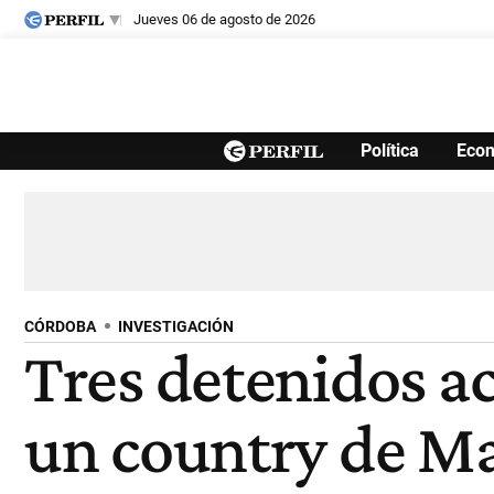
jueves 06 de agosto de 2026
Últimas noticias
Política
Eco
Inicio
Ahora
Opinión
Cultura
Arte
Educación
Videos
Córdoba
Reperfilar
Diario del Juicio
CÓRDOBA
INVESTIGACIÓN
Tres detenidos a
un country de M