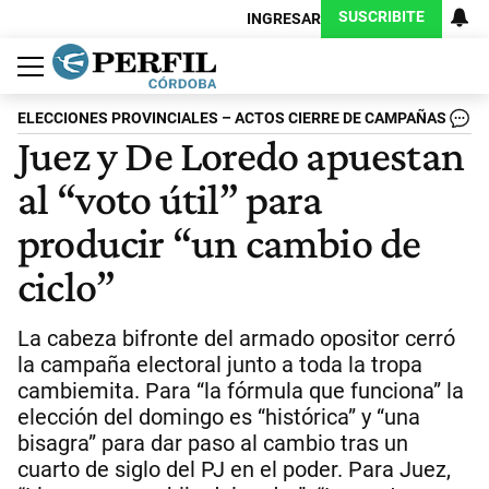
SUSCRIBITE
INGRESAR
Política
Economía
Judiciales
Sociedad
Cultura
Espectáculos
Deportes
Protagonistas
ELECCIONES PROVINCIALES – ACTOS CIERRE DE CAMPAÑAS
Juez y De Loredo apuestan
al “voto útil” para
producir “un cambio de
ciclo”
La cabeza bifronte del armado opositor cerró
la campaña electoral junto a toda la tropa
cambiemita. Para “la fórmula que funciona” la
elección del domingo es “histórica” y “una
bisagra” para dar paso al cambio tras un
cuarto de siglo del PJ en el poder. Para Juez,