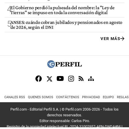
4
El Gobierno perdió la pulseada del nombre: la "Ley de
Tierras" se impuso en toda la conversación digital
5
ANSES: cuándo cobran jubilados y pensionados en agosto
de 2026, según el DNI
VER MÁS
CANALES RSS
QUIENES SOMOS
CONTÁCTENOS
PRIVACIDAD
EQUIPO
REGLAS
Perfil.com - Editorial Perfil S.A.
| © Perfil.com 2006-2026 - Todos los
derechos reservados.
Editor responsable: Carlos Piro.
Registro de la propiedad intelectual RL-2024-31002957-APN-DNDA#MJ