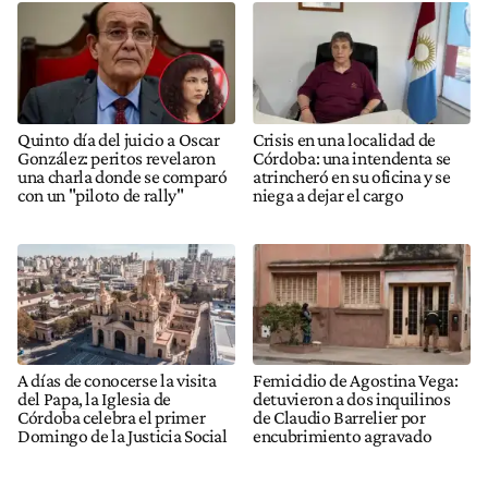
Quinto día del juicio a Oscar
Crisis en una localidad de
González: peritos revelaron
Córdoba: una intendenta se
una charla donde se comparó
atrincheró en su oficina y se
con un "piloto de rally"
niega a dejar el cargo
A días de conocerse la visita
Femicidio de Agostina Vega:
del Papa, la Iglesia de
detuvieron a dos inquilinos
Córdoba celebra el primer
de Claudio Barrelier por
Domingo de la Justicia Social
encubrimiento agravado