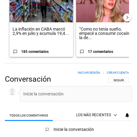
La inflación en CABA marcó
“Como no tenía sueño,
2,9% en julio y acumula 19,4...
empecé a consumir cocaína”:
la de...
185 comentarios
17 comentarios
INICIAR SESIÓN
|
CREAR CUENTA
Conversación
SIGA ESTA CON
SEGUIR
LOS MÁS RECIENTES
TODOS LOS COMENTARIOS
Todos los comentarios
Inicie la conversación