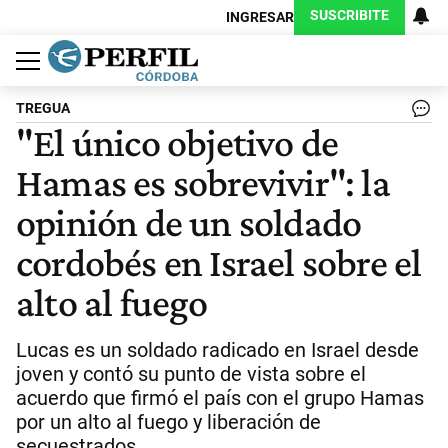
SUSCRIBITE
INGRESAR
Política
Economía
Judiciales
Sociedad
Cultura
Espectáculos
Deportes
Protagonistas
TREGUA
"El único objetivo de
Hamas es sobrevivir": la
opinión de un soldado
cordobés en Israel sobre el
alto al fuego
Lucas es un soldado radicado en Israel desde
joven y contó su punto de vista sobre el
acuerdo que firmó el país con el grupo Hamas
por un alto al fuego y liberación de
secuestrados.