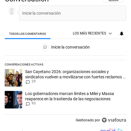
SIGA ESTA CON
SEGUIR
LOS MÁS RECIENTES
TODOS LOS COMENTARIOS
Todos los comentarios
Inicie la conversación
CONVERSACIONES ACTIVAS
Este listado muestra los artículos con más comentarios en los últimos 
Un artículo de tendencia con el título "San Cayetano 2026: organizaci
San Cayetano 2026: organizaciones sociales y
sindicatos vuelven a movilizarse con fuertes reclamos al
29
Gobierno
Un artículo de tendencia con el título "Los gobernadores marcan límit
Los gobernadores marcan límites a Milei y Massa
reaparece en la trastienda de las negociaciones
93
Gestionado por