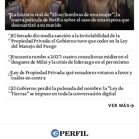
1
La historia real de "Elize: Sombras de una mujer", la
nueva película de Netflix sobre el caso de una esposa que
descuartizó a su marido
2
El Senado dio media sanción a la Inviolabilidad de la
Propiedad Privada: el Gobierno tuvo que ceder en la Ley
del Manejo del Fuego
3
Encuesta rumbo a 2027: cuatro consultoras midieron el
desgaste de Milei y la crisis de liderazgo en el peronismo
4
Ley de Propiedad Privada: qué senadores votaron a favor y
cuáles en contra
5
El Gobierno perdió la pulseada del nombre: la "Ley de
Tierras" se impuso en toda la conversación digital
VER MÁS