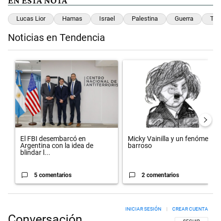
EN ESTA NOTA
Lucas Lior
Hamas
Israel
Palestina
Guerra
Tre
Noticias en Tendencia
Este listado muestra los artículos con más comentarios en los últimos 
Un artículo de tendencia con el título "El FBI desembarcó en Argentin
Un artículo de tendencia con el 
El FBI desembarcó en
Micky Vainilla y un fenómeno
Argentina con la idea de
barroso
blindar l...
5 comentarios
2 comentarios
INICIAR SESIÓN
|
CREAR CUENTA
Conversación