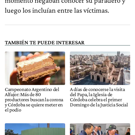
momento negaban conocer su paradero y
luego los incluían entre las víctimas.
TAMBIÉN TE PUEDE INTERESAR
Campeonato Argentino del
A días de conocerse la visita
Alfajor: Más de 80
del Papa, la Iglesia de
productores buscan la corona
Córdoba celebra el primer
y Córdoba se quiere meter en
Domingo de la Justicia Social
el podio