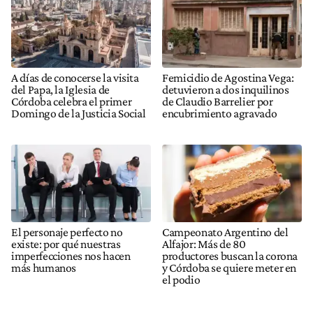
A días de conocerse la visita
Femicidio de Agostina Vega:
del Papa, la Iglesia de
detuvieron a dos inquilinos
Córdoba celebra el primer
de Claudio Barrelier por
Domingo de la Justicia Social
encubrimiento agravado
El personaje perfecto no
Campeonato Argentino del
existe: por qué nuestras
Alfajor: Más de 80
imperfecciones nos hacen
productores buscan la corona
más humanos
y Córdoba se quiere meter en
el podio