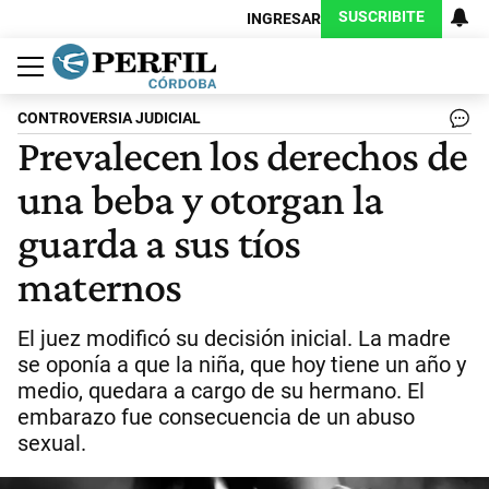
SUSCRIBITE
INGRESAR
Política
Economía
Judiciales
Sociedad
Cultura
Espectáculos
Deportes
Protagonistas
CONTROVERSIA JUDICIAL
Prevalecen los derechos de
una beba y otorgan la
guarda a sus tíos
maternos
El juez modificó su decisión inicial. La madre
se oponía a que la niña, que hoy tiene un año y
medio, quedara a cargo de su hermano. El
embarazo fue consecuencia de un abuso
sexual.