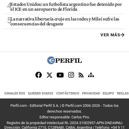
4
Estados Unidos: un futbolista argentino fue detenido por
el ICE en un aeropuerto de Florida
5
La narrativa libertaria cruje en las redes y Milei sufre las
consecuencias del desgaste
VER MÁS
CANALES RSS
QUIENES SOMOS
CONTÁCTENOS
PRIVACIDAD
EQUIPO
REGLAS
Perfil.com - Editorial Perfil S.A.
| © Perfil.com 2006-2026 - Todos los
derechos reservados.
Editor responsable: Carlos Piro.
Registro de la propiedad intelectual RL-2024-31002957-APN-DNDA#MJ
Dirección:
California 2715
,
C1289ABI
,
CABA, Argentina
| Teléfono:
+54 9 11