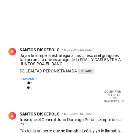
Comentario de SANTOS DISCEPOLO.
SANTOS DISCEPOLO
6 DE JUNIO DE 2023
SD
Jajaa le rompe la estrategia a juez....eso si el gringo es
tan peronista que es amigo de la SRA...Y CASI ENTRA A
JUNTOS.PO4.EL DAÑO...
DE LEALTAD PERONISTA NADA
EDITADO
RESPONDER
1
1
COMPARTIR
MARCAR
COMO
INAPROPIADO
Comentario de SANTOS DISCEPOLO.
SANTOS DISCEPOLO
6 DE JUNIO DE 2023
SD
frase que el General Juan Domingo Perón seimpre decía,
es:
“Yo tenia un perro que se llamaba León, y yo lo llamaba...