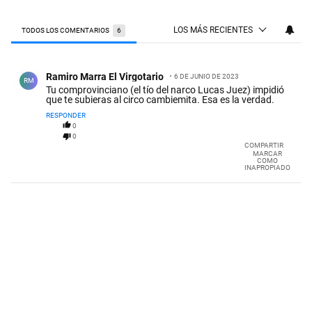
LOS MÁS RECIENTES
TODOS LOS COMENTARIOS
6
Todos los comentarios
Comentario de Ramiro Marra El Virgotario.
Ramiro Marra El Virgotario
6 DE JUNIO DE 2023
RM
Tu comprovinciano (el tío del narco Lucas Juez) impidió
que te subieras al circo cambiemita. Esa es la verdad.
RESPONDER
0
0
COMPARTIR
MARCAR
COMO
INAPROPIADO