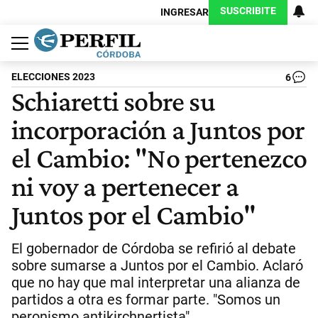
SUSCRIBITE
INGRESAR
Política
Economía
Judiciales
Sociedad
Cultura
Espectáculos
Deportes
Protagonistas
ELECCIONES 2023
6
Schiaretti sobre su
incorporación a Juntos por
el Cambio: "No pertenezco
ni voy a pertenecer a
Juntos por el Cambio"
El gobernador de Córdoba se refirió al debate
sobre sumarse a Juntos por el Cambio. Aclaró
que no hay que mal interpretar una alianza de
partidos a otra es formar parte. "Somos un
peronismo antikirchnertista"