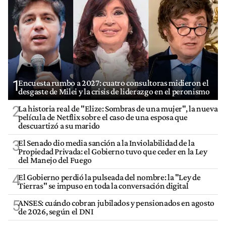
1
Encuesta rumbo a 2027: cuatro consultoras midieron el
desgaste de Milei y la crisis de liderazgo en el peronismo
2
La historia real de "Elize: Sombras de una mujer", la nueva
película de Netflix sobre el caso de una esposa que
descuartizó a su marido
3
El Senado dio media sanción a la Inviolabilidad de la
Propiedad Privada: el Gobierno tuvo que ceder en la Ley
del Manejo del Fuego
4
El Gobierno perdió la pulseada del nombre: la "Ley de
Tierras" se impuso en toda la conversación digital
5
ANSES: cuándo cobran jubilados y pensionados en agosto
de 2026, según el DNI