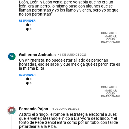
León, León, y León venia, pero yo sabia que no era un
león, era un perro, lo mismo pasa con algunos que se
llaman peronistas y yo los llamo y vienen, pero yo se que
no son peronistas”.
RESPONDER
1
0
COMPARTIR
MARCAR
COMO
INAPROPIADO
Comentario de Guillermo Andrades.
Guillermo Andrades
6 DE JUNIO DE 2023
GA
Un Khirnerista, no puede estar al lado de personas
honradas, eso se sabe, y que me diga que es peronista es
la misma b..ta.
RESPONDER
0
0
COMPARTIR
MARCAR
COMO
INAPROPIADO
Comentario de Fernando Pajon.
Fernando Pajon
6 DE JUNIO DE 2023
FP
Astuto el Gringo, le rompe la estrategia electoral a Juez,
que le viene pateando el nido a Llar-yora de lo lindo. Y el
tonto de Pepe Geniol entra como por un tubo, con tal de
petardearla a la Piba.