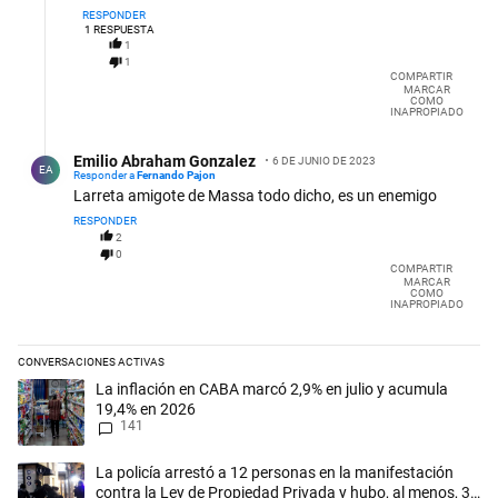
RESPONDER
1
RESPUESTA
1
1
COMPARTIR
MARCAR
COMO
INAPROPIADO
Respuesta de Emilio Abraham Gonzalez.
Emilio Abraham Gonzalez
6 DE JUNIO DE 2023
EA
Responder a
Fernando Pajon
Larreta amigote de Massa todo dicho, es un enemigo
RESPONDER
2
0
COMPARTIR
MARCAR
COMO
INAPROPIADO
CONVERSACIONES ACTIVAS
Este listado muestra los artículos con más comentarios en los últimos 
Un artículo de tendencia con el título "La inflación en CABA marcó 2,
La inflación en CABA marcó 2,9% en julio y acumula
19,4% en 2026
141
Un artículo de tendencia con el título "La policía arrestó a 12 person
La policía arrestó a 12 personas en la manifestación
contra la Ley de Propiedad Privada y hubo, al menos, 3