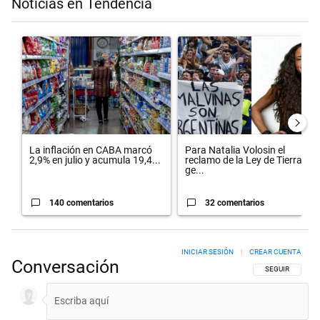
Noticias en Tendencia
Este listado muestra los artículos con más comentarios en los últimos 
Un artículo de tendencia con el título "La inflación en CABA marcó 
Un artículo de tendencia con el 
La inflación en CABA marcó
Para Natalia Volosin el
2,9% en julio y acumula 19,4...
reclamo de la Ley de Tierras
ge...
140 comentarios
32 comentarios
INICIAR SESIÓN
|
CREAR CUENTA
Conversación
SIGA ESTA CON
SEGUIR