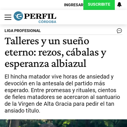
SUSCRIBITE
INGRESAR
Política
Economía
Judiciales
Sociedad
Cultura
Espectáculos
Deportes
Protagonistas
LIGA PROFESIONAL
Talleres y un sueño
eterno: rezos, cábalas y
esperanza albiazul
El hincha matador vive horas de ansiedad y
devoción en la antesala del partido más
esperado. Entre promesas y rituales, cientos
de fieles matadores se acercaron al santuario
de la Virgen de Alta Gracia para pedir el tan
ansiado título.