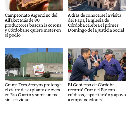
Campeonato Argentino del
A días de conocerse la visita
Alfajor: Más de 80
del Papa, la Iglesia de
productores buscan la corona
Córdoba celebra el primer
y Córdoba se quiere meter en
Domingo de la Justicia Social
el podio
Granja Tres Arroyos prolonga
El Gobierno de Córdoba
el cierre de su planta de Avex
recorrió Cruz del Eje con
en Río Cuarto y suma un mes
créditos, capacitación y apoyo
sin actividad
a emprendedores