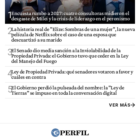
1
Encuesta rumbo a 2027: cuatro consultoras midieron el
desgaste de Milei y la crisis de liderazgo en el peronismo
2
La historia real de "Elize: Sombras de una mujer", la nueva
película de Netflix sobre el caso de una esposa que
descuartizó a su marido
3
El Senado dio media sanción a la Inviolabilidad de la
Propiedad Privada: el Gobierno tuvo que ceder en la Ley
del Manejo del Fuego
4
Ley de Propiedad Privada: qué senadores votaron a favor y
cuáles en contra
5
El Gobierno perdió la pulseada del nombre: la "Ley de
Tierras" se impuso en toda la conversación digital
VER MÁS