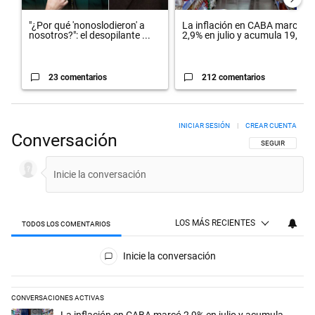
"¿Por qué 'nonoslodieron' a
La inflación en CABA marcó
nosotros?": el desopilante ...
2,9% en julio y acumula 19,4...
23 comentarios
212 comentarios
INICIAR SESIÓN
|
CREAR CUENTA
Conversación
SIGA ESTA CON
SEGUIR
LOS MÁS RECIENTES
TODOS LOS COMENTARIOS
Todos los comentarios
Inicie la conversación
CONVERSACIONES ACTIVAS
Este listado muestra los artículos con más comentarios en los últimos 
Un artículo de tendencia con el título "La inflación en CABA marcó 2,