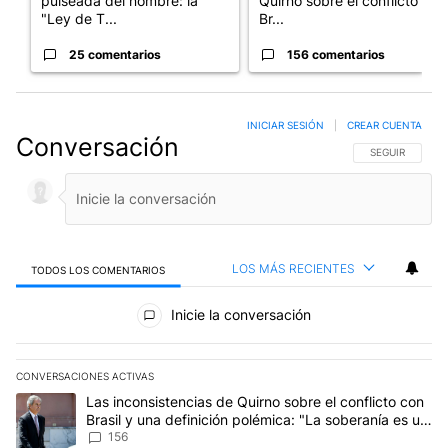
pulseada del nombre: la
Quirno sobre el conflicto con
"Ley de T...
Br...
25 comentarios
156 comentarios
INICIAR SESIÓN
|
CREAR CUENTA
Conversación
SIGA ESTA CO
SEGUIR
LOS MÁS RECIENTES
TODOS LOS COMENTARIOS
Todos los comentarios
Inicie la conversación
CONVERSACIONES ACTIVAS
Este listado muestra los artículos con más comentarios en los últim
Un artículo de tendencia con el título "Las inconsistencias de Qui
Las inconsistencias de Quirno sobre el conflicto con
Brasil y una definición polémica: "La soberanía es un
concepto antiguo"
156