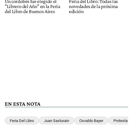
Un cordobés fue elegido el
Feria del Libro: Todas las
"Librero del Año" en la Feria
novedades de la próxima
del Libro de Buenos Aires
edición
EN ESTA NOTA
Feria Del Libro
Juan Sasturain
Osvaldo Bayer
Protesta