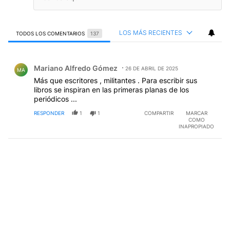
LOS MÁS RECIENTES
TODOS LOS COMENTARIOS
137
Todos los comentarios
Comentario de Mariano Alfredo Gómez.
Mariano Alfredo Gómez
26 DE ABRIL DE 2025
MA
Más que escritores , militantes . Para escribir sus
libros se inspiran en las primeras planas de los
periódicos ...
RESPONDER
1
1
COMPARTIR
MARCAR
COMO
INAPROPIADO