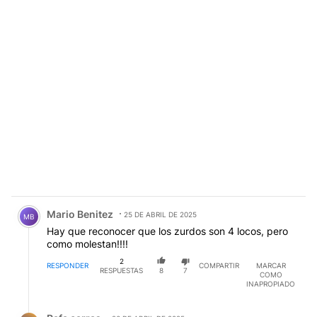
Comentario de Mario Benitez.
Mario Benitez
25 DE ABRIL DE 2025
MB
Hay que reconocer que los zurdos son 4 locos, pero
como molestan!!!!
2
RESPONDER
COMPARTIR
MARCAR
RESPUESTAS
8
7
COMO
INAPROPIADO
Respuesta de Rafa carras.