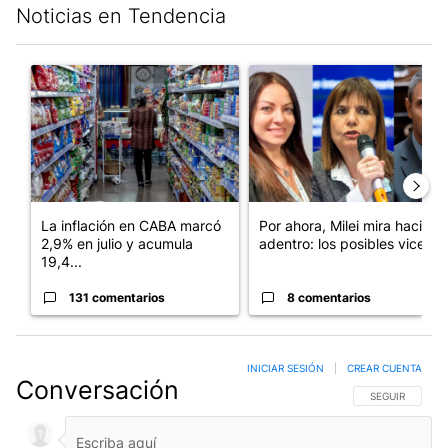
Noticias en Tendencia
Este listado muestra los artículos con más comentarios en los últim
Un artículo de tendencia con el título "La inflación en CABA m
Un artículo de tendencia con e
La inflación en CABA marcó
Por ahora, Milei mira hacia
2,9% en julio y acumula
adentro: los posibles vices...
19,4...
131 comentarios
8 comentarios
INICIAR SESIÓN
|
CREAR CUENTA
Conversación
SIGA ESTA CO
SEGUIR