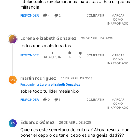
intelectuales revolucionarios marxistas ... Eso si que es
militancia !
RESPONDER
4
2
COMPARTIR
MARCAR
COMO
INAPROPIADO
Comentario de Lorena elizabeth Gonzalez.
Lorena elizabeth Gonzalez
26 DE ABRIL DE 2025
LE
todos unos maleducados
1
RESPONDER
COMPARTIR
MARCAR
RESPUESTA
4
2
COMO
INAPROPIADO
Respuesta de martin rodriguez.
martin rodriguez
24 DE ABRIL DE 2026
MR
Responder a
Lorena elizabeth Gonzalez
sobre todo tu lider mesianico
RESPONDER
0
1
COMPARTIR
MARCAR
COMO
INAPROPIADO
Comentario de Eduardo Gómez.
Eduardo Gómez
26 DE ABRIL DE 2025
EG
Quien es este secretario de cultura? Ahora resulta que
poner el cepo o quitar el cepo es una genialidad???