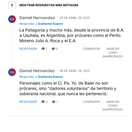
3 respuestas más antiguas
MOSTRAR RESPUESTAS MÁS ANTIGUAS
3
Respuesta de Daniel Hernandez.
Daniel Hernandez
28 DE ABRIL DE 2025
DH
Responder a
Guillermo Suarez
La Patagonia y mucho más, desde la provincia de B.A.
a Usuhaia, es Argentina, por próceres como el Perito
Moreno Julio A. Roca y el E.A.
RESPONDER
1
0
COMPARTIR
MARCAR
COMO
INAPROPIADO
Respuesta de Daniel Hernandez.
Daniel Hernandez
28 DE ABRIL DE 2025
DH
Responder a
Guillermo Suarez
Personajes como el Ci. Pa. Yo. de Baier no son
próceres, sino "dadores voluntarios" de territorio y
soberanía nacional, que nunca les perteneció.
RESPONDER
0
1
COMPARTIR
MARCAR
COMO
INAPROPIADO