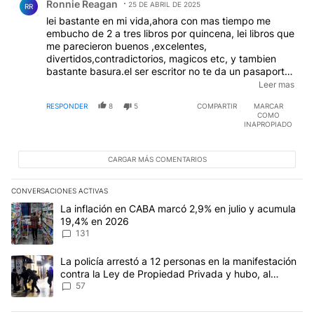
Ronnie Reagan
25 DE ABRIL DE 2025
RR
lei bastante en mi vida,ahora con mas tiempo me
embucho de 2 a tres libros por quincena, lei libros que
me parecieron buenos ,excelentes,
divertidos,contradictorios, magicos etc, y tambien
bastante basura.el ser escritor no te da un pasaporte
al exito,ni a la fortuna, es como ese tipo que estudio
Leer mas
violin y toca en los subtes,elegiste mal, no culpes al
RESPONDER
8
5
COMPARTIR
MARCAR
pueblo
COMO
INAPROPIADO
CARGAR MÁS COMENTARIOS
CONVERSACIONES ACTIVAS
Este listado muestra los artículos con más comentarios en los últim
Un artículo de tendencia con el título "La inflación en CABA marc
La inflación en CABA marcó 2,9% en julio y acumula
19,4% en 2026
131
Un artículo de tendencia con el título "La policía arrestó a 12 p
La policía arrestó a 12 personas en la manifestación
contra la Ley de Propiedad Privada y hubo, al
menos, 3 agentes heridos
57