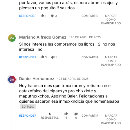
por favor, vamos para atrás, espero abran los ojos y
piensen un poquito!!! saludos
RESPONDER
1
3
COMPARTIR
MARCAR
COMO
INAPROPIADO
Comentario de Mariano Alfredo Gómez.
Mariano Alfredo Gómez
26 DE ABRIL DE 2025
MA
Si nos interesa les compramos los libros . Si no nos
interesa , no .
RESPONDER
3
1
COMPARTIR
MARCAR
COMO
INAPROPIADO
Comentario de Daniel Hernandez.
Daniel Hernandez
25 DE ABRIL DE 2025
DH
Hoy hace un mes que troxxzaron y retiraron ese
cataxxfalco del cipaxxyo pro chixxlote y
maputruxxchos, Aspirino Baier. Felicitaciones a
quienes sacaron esa inmuxxndicia que homenajeaba
EDITADO
5
RESPONDER
COMPARTIR
MARCAR
RESPUESTAS
4
6
COMO
INAPROPIADO