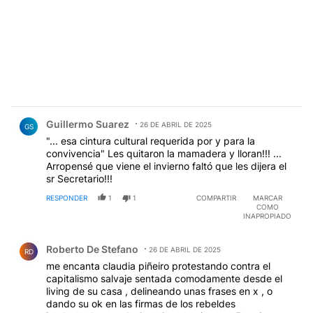
Comentario de Guillermo Suarez.
Guillermo Suarez
26 DE ABRIL DE 2025
GS
"... esa cintura cultural requerida por y para la
convivencia" Les quitaron la mamadera y lloran!!! ...
Arropensé que viene el invierno faltó que les dijera el
sr Secretario!!!
RESPONDER
1
1
COMPARTIR
MARCAR
COMO
INAPROPIADO
Comentario de Roberto De Stefano.
Roberto De Stefano
26 DE ABRIL DE 2025
RD
me encanta claudia piñeiro protestando contra el
capitalismo salvaje sentada comodamente desde el
living de su casa , delineando unas frases en x , o
dando su ok en las firmas de los rebeldes