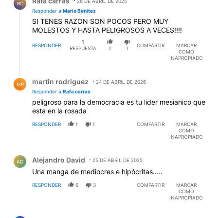
Rafa carras
26 DE ABRIL DE 2025
RC
Responder a
Mario Benitez
SI TENES RAZON SON POCOS PERO MUY
MOLESTOS Y HASTA PELIGROSOS A VECES!!!!
1
RESPONDER
COMPARTIR
MARCAR
RESPUESTA
2
1
COMO
INAPROPIADO
Respuesta de martin rodriguez.
martin rodriguez
24 DE ABRIL DE 2026
MR
Responder a
Rafa carras
peligroso para la democracia es tu lider mesianico que
esta en la rosada
RESPONDER
1
1
COMPARTIR
MARCAR
COMO
INAPROPIADO
Comentario de Alejandro David.
Alejandro David
25 DE ABRIL DE 2025
AD
Una manga de mediocres e hipócritas.....
RESPONDER
6
3
COMPARTIR
MARCAR
COMO
INAPROPIADO
Comentario de Ronnie Reagan.