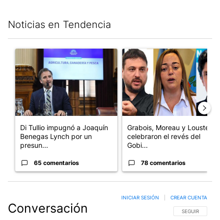
Noticias en Tendencia
Este listado muestra los artículos con más comentarios en los últim
Un artículo de tendencia con el título "Di Tullio impugnó a Joa
Un artículo de tendencia con e
Di Tullio impugnó a Joaquín
Grabois, Moreau y Lousteau
Benegas Lynch por un
celebraron el revés del
presun...
Gobi...
65 comentarios
78 comentarios
INICIAR SESIÓN
|
CREAR CUENTA
Conversación
SIGA ESTA CO
SEGUIR