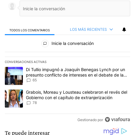
LOS MÁS RECIENTES
TODOS LOS COMENTARIOS
Todos los comentarios
Inicie la conversación
CONVERSACIONES ACTIVAS
Este listado muestra los artículos con más comentarios en los últim
Un artículo de tendencia con el título "Di Tullio impugnó a Joaqu
Di Tullio impugnó a Joaquín Benegas Lynch por un
presunto conflicto de intereses en el debate de la
Ley de Tierras
65
Un artículo de tendencia con el título "Grabois, Moreau y Lousteau
Grabois, Moreau y Lousteau celebraron el revés del
Gobierno con el capítulo de extranjerización
78
Gestionado por