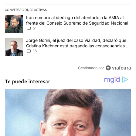
CONVERSACIONES ACTIVAS
Este listado muestra los artículos con más comentarios en los últim
Un artículo de tendencia con el título "Irán nombró al ideólogo d
Irán nombró al ideólogo del atentado a la AMIA al
frente del Consejo Supremo de Seguridad Nacional
51
Un artículo de tendencia con el título "Jorge Gorini, el juez del
Jorge Gorini, el juez del caso Vialidad, declaró que
Cristina Kirchner está pagando las consecuencias de
cometer "un delito comprobado"
16
Gestionado por