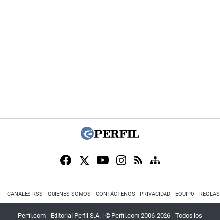
CANALES RSS
QUIENES SOMOS
CONTÁCTENOS
PRIVACIDAD
EQUIPO
REGLAS
Perfil.com - Editorial Perfil S.A.
| © Perfil.com 2006-2026 - Todos los