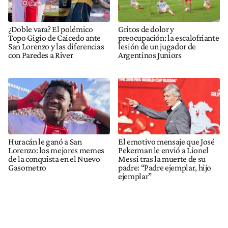
¿Doble vara? El polémico
Gritos de dolor y
Topo Gigio de Caicedo ante
preocupación: la escalofriante
San Lorenzo y las diferencias
lesión de un jugador de
con Paredes a River
Argentinos Juniors
Huracán le ganó a San
El emotivo mensaje que José
Lorenzo: los mejores memes
Pekerman le envió a Lionel
de la conquista en el Nuevo
Messi tras la muerte de su
Gasometro
padre: “Padre ejemplar, hijo
ejemplar”