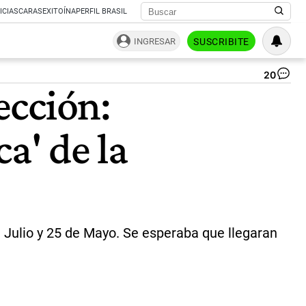
ICIAS
CARAS
EXITOÍNA
PERFIL BRASIL
INGRESAR
SUSCRIBITE
20
Fe
ección:
en
el
ca
a' de la
de
los
ca
|
Ag
Te
e Julio y 25 de Mayo. Se esperaba que llegaran